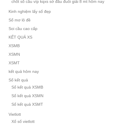
chốt số cầu víp kqxs sớ đầu đuôi giải 8 mt hôm nay
Kinh nghiệm lấy số đẹp
Sổ mơ lô đề
Soi cầu cao cấp
KẾT QUẢ XS
XSMB
XSMN
XSMT
kết quả hôm nay
Sổ kết quả
Sổ kết quả XSMB
Sổ kết quả XSMN
Sổ kết quả XSMT
Vietlott
Xổ số vietlott