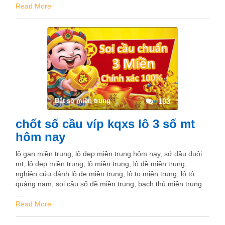
Read More
Bắt số miền trung
103
chốt số cầu víp kqxs lô 3 số mt
hôm nay
lô gan miền trung, lô đẹp miền trung hôm nay, sớ đầu đuôi
mt, lô đẹp miền trung, lô miền trung, lô đề miền trung,
nghiên cứu đánh lô de miền trung, lô to miền trung, lô tô
quảng nam, soi cầu số đề miền trung, bạch thủ miền trung
…
Read More