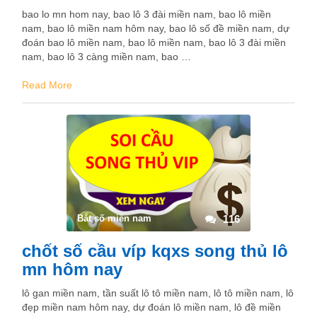
bao lo mn hom nay, bao lô 3 đài miền nam, bao lô miền
nam, bao lô miền nam hôm nay, bao lô số đề miền nam, dự
đoán bao lô miền nam, bao lô miền nam, bao lô 3 đài miền
nam, bao lô 3 càng miền nam, bao …
Read More
Bắt số miền nam
116
chốt số cầu víp kqxs song thủ lô
mn hôm nay
lô gan miền nam, tần suất lô tô miền nam, lô tô miền nam, lô
đẹp miền nam hôm nay, dự đoán lô miền nam, lô đề miền