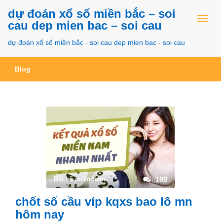
dự đoán xổ số miền bắc – soi
cau dep mien bac – soi cau
dự đoán xổ số miền bắc - soi cau dep mien bac - soi cau
Blog
Bắt số miền nam
190
chốt số cầu víp kqxs bao lô mn
hôm nay