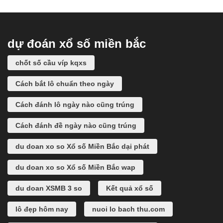
dự đoán xổ số miền bắc
chốt số cầu víp kqxs
Cách bắt lô chuẩn theo ngày
Cách đánh lô ngày nào cũng trúng
Cách đánh đề ngày nào cũng trúng
du doan xo so Xổ số Miền Bắc dại phát
du doan xo so Xổ số Miền Bắc wap
du doan XSMB 3 so
Kết quả xổ số
lô đẹp hôm nay
nuoi lo bach thu.com