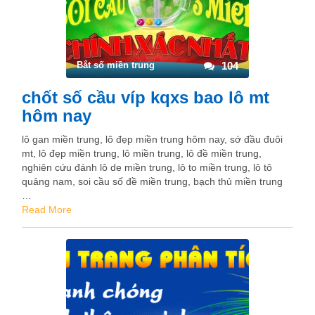
Bắt số miền trung
104
chốt số cầu víp kqxs bao lô mt
hôm nay
lô gan miền trung, lô đẹp miền trung hôm nay, sớ đầu đuôi
mt, lô đẹp miền trung, lô miền trung, lô đề miền trung,
nghiên cứu đánh lô de miền trung, lô to miền trung, lô tô
quảng nam, soi cầu số đề miền trung, bạch thủ miền trung
…
Read More