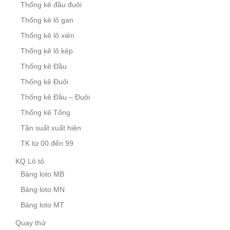
Thống kê đầu đuôi
Thống kê lô gan
Thống kê lô xiên
Thống kê lô kép
Thống kê Đầu
Thống kê Đuôi
Thống kê Đầu – Đuôi
Thống kê Tổng
Tần suất xuất hiện
TK từ 00 đến 99
KQ Lô tô
Bảng loto MB
Bảng loto MN
Bảng loto MT
Quay thử