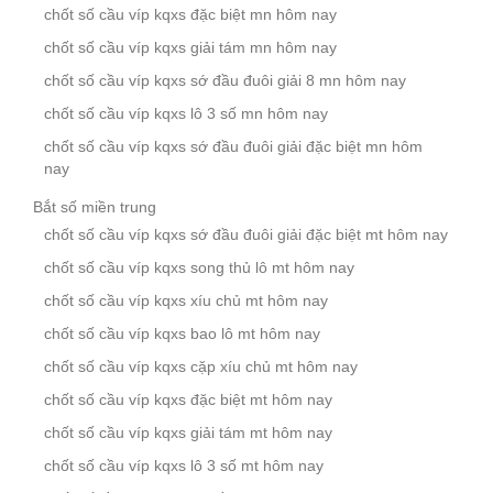
chốt số cầu víp kqxs đặc biệt mn hôm nay
chốt số cầu víp kqxs giải tám mn hôm nay
chốt số cầu víp kqxs sớ đầu đuôi giải 8 mn hôm nay
chốt số cầu víp kqxs lô 3 số mn hôm nay
chốt số cầu víp kqxs sớ đầu đuôi giải đặc biệt mn hôm
nay
Bắt số miền trung
chốt số cầu víp kqxs sớ đầu đuôi giải đặc biệt mt hôm nay
chốt số cầu víp kqxs song thủ lô mt hôm nay
chốt số cầu víp kqxs xíu chủ mt hôm nay
chốt số cầu víp kqxs bao lô mt hôm nay
chốt số cầu víp kqxs cặp xíu chủ mt hôm nay
chốt số cầu víp kqxs đặc biệt mt hôm nay
chốt số cầu víp kqxs giải tám mt hôm nay
chốt số cầu víp kqxs lô 3 số mt hôm nay