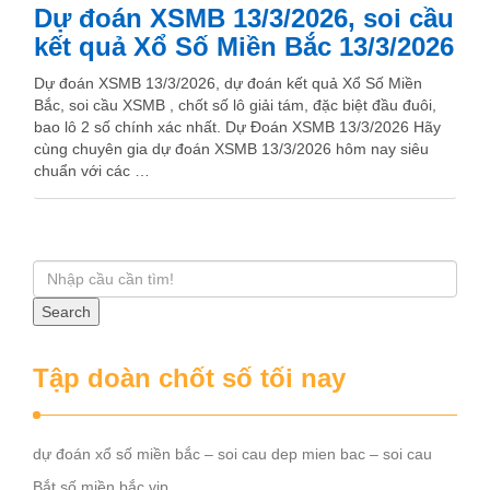
Dự đoán XSMB 13/3/2026, soi cầu
kết quả Xổ Số Miền Bắc 13/3/2026
Dự đoán XSMB 13/3/2026, dự đoán kết quả Xổ Số Miền
Bắc, soi cầu XSMB , chốt số lô giải tám, đặc biệt đầu đuôi,
bao lô 2 số chính xác nhất. Dự Đoán XSMB 13/3/2026 Hãy
cùng chuyên gia dự đoán XSMB 13/3/2026 hôm nay siêu
chuẩn với các …
Search
Tập doàn chốt số tối nay
dự đoán xổ số miền bắc – soi cau dep mien bac – soi cau
Bắt số miền bắc vip