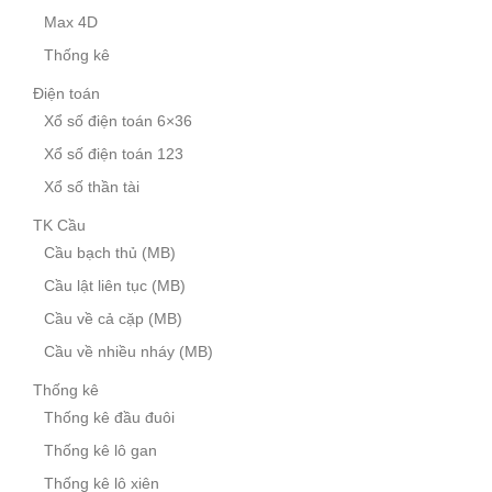
Max 4D
Thống kê
Điện toán
Xổ số điện toán 6×36
Xổ số điện toán 123
Xổ số thần tài
TK Cầu
Cầu bạch thủ (MB)
Cầu lật liên tục (MB)
Cầu về cả cặp (MB)
Cầu về nhiều nháy (MB)
Thống kê
Thống kê đầu đuôi
Thống kê lô gan
Thống kê lô xiên