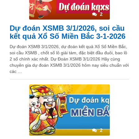
2
Dự đoán XSMB 3/1/2026, soi cầu
kết quả Xổ Số Miền Bắc 3-1-2026
Dự đoán XSMB 3/1/2026, dự đoán kết quả Xổ Số Miền Bắc,
soi cầu XSMB , chốt số lô giải tám, đặc biệt đầu đuôi, bao lô
2 số chính xác nhất. Dự Đoán XSMB 3/1/2026 Hãy cùng
chuyên gia dự đoán XSMB 3/1/2026 hôm nay siêu chuẩn với
các …
2