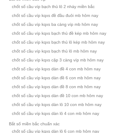
chốt số cầu víp bạch thủ lô 2 nháy miền bắc
chốt số cầu víp kqxs đề đầu đuôi mb hôm nay
chốt số cầu víp kqxs ba càng víp mb hôm nay
chốt số cầu víp kqxs bạch thủ đề kép mb hôm nay
chốt số cầu víp kqxs bạch thủ lô kép mb hôm nay
chốt số cầu víp kqxs bạch thủ lô mb hôm nay
chốt số cầu víp kqxs cặp 3 càng víp mb hôm nay
chốt số cầu víp kqxs dàn đề 4 con mb hôm nay
chốt số cầu víp kqxs dàn đề 6 con mb hôm nay
chốt số cầu víp kqxs dàn đề 8 con mb hôm nay
chốt số cầu víp kqxs dàn đề 10 con mb hôm nay
chốt số cầu víp kqxs dàn lô 10 con mb hôm nay
chốt số cầu víp kqxs dàn lô 4 con mb hôm nay
Bắt số miền bắc chuẩn xác
chốt số cầu víp kqxs dàn lô 6 con mb hôm nay