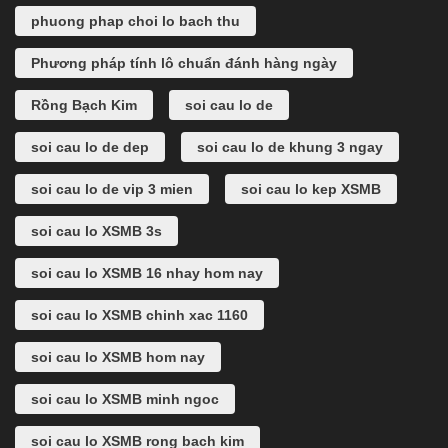
phuong phap choi lo bach thu
Phương pháp tính lô chuẩn đánh hàng ngày
Rồng Bạch Kim
soi cau lo de
soi cau lo de dep
soi cau lo de khung 3 ngay
soi cau lo de vip 3 mien
soi cau lo kep XSMB
soi cau lo XSMB 3s
soi cau lo XSMB 16 nhay hom nay
soi cau lo XSMB chinh xac 1160
soi cau lo XSMB hom nay
soi cau lo XSMB minh ngoc
soi cau lo XSMB rong bach kim