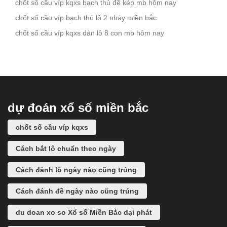
chốt số cầu víp kqxs bạch thủ đề kép mb hôm nay
chốt số cầu víp bạch thủ lô 2 nháy miền bắc
chốt số cầu víp kqxs dàn lô 8 con mb hôm nay
dự đoán xổ số miền bắc
chốt số cầu víp kqxs
Cách bắt lô chuẩn theo ngày
Cách đánh lô ngày nào cũng trúng
Cách đánh đề ngày nào cũng trúng
du doan xo so Xổ số Miền Bắc dại phát