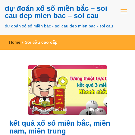
dự đoán xổ số miền bắc – soi
cau dep mien bac – soi cau
dự đoán xổ số miền bắc - soi cau dep mien bac - soi cau
Home
/
Soi cầu cao cấp
Soi cầu cao cấp
2
kết quả xổ số miền bắc, miền
nam, miền trung