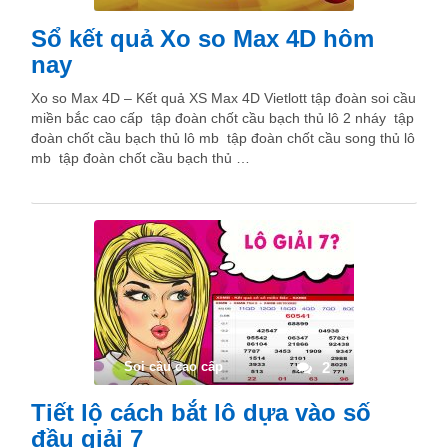
Sổ kết quả Xo so Max 4D hôm
nay
Xo so Max 4D – Kết quả XS Max 4D Vietlott tập đoàn soi cầu
miền bắc cao cấp tập đoàn chốt cầu bạch thủ lô 2 nháy tập
đoàn chốt cầu bạch thủ lô mb tập đoàn chốt cầu song thủ lô
mb tập đoàn chốt cầu bạch thủ …
Soi cầu cao cấp
2
Tiết lộ cách bắt lô dựa vào số
đầu giải 7