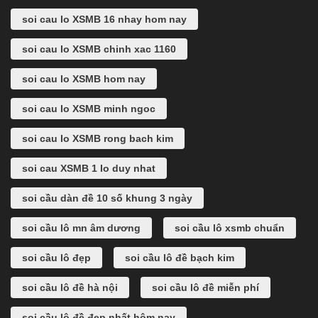
soi cau lo XSMB 16 nhay hom nay
soi cau lo XSMB chinh xac 1160
soi cau lo XSMB hom nay
soi cau lo XSMB minh ngoc
soi cau lo XSMB rong bach kim
soi cau XSMB 1 lo duy nhat
soi cầu dàn đề 10 số khung 3 ngày
soi cầu lô mn âm dương
soi cầu lô xsmb chuẩn
soi cầu lô đẹp
soi cầu lô đề bạch kim
soi cầu lô đề hà nội
soi cầu lô đề miễn phí
soi cầu lô đề đẹp nhất hôm nay