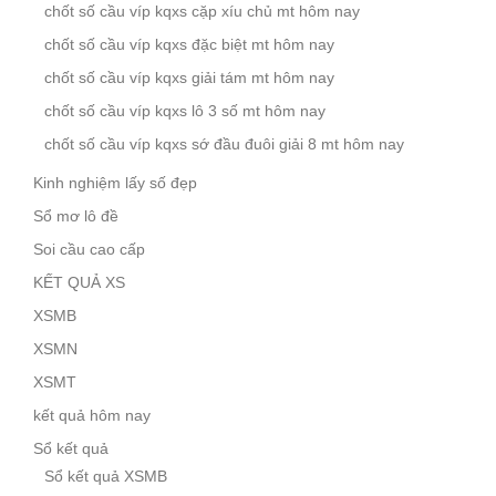
chốt số cầu víp kqxs cặp xíu chủ mt hôm nay
chốt số cầu víp kqxs đặc biệt mt hôm nay
chốt số cầu víp kqxs giải tám mt hôm nay
chốt số cầu víp kqxs lô 3 số mt hôm nay
chốt số cầu víp kqxs sớ đầu đuôi giải 8 mt hôm nay
Kinh nghiệm lấy số đẹp
Sổ mơ lô đề
Soi cầu cao cấp
KẾT QUẢ XS
XSMB
XSMN
XSMT
kết quả hôm nay
Sổ kết quả
Sổ kết quả XSMB