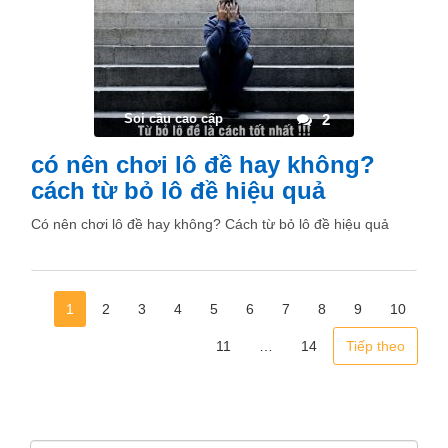
Soi cầu cao cấp
2
có nên chơi lô đề hay không?
cách từ bỏ lô đề hiệu quả
Có nên chơi lô đề hay không? Cách từ bỏ lô đề hiệu quả
1
2
3
4
5
6
7
8
9
10
11
…
14
Tiếp theo