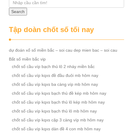
Search
Tập doàn chốt số tối nay
dự đoán xổ số miền bắc – soi cau dep mien bac – soi cau
Bắt số miền bắc vip
chốt số cầu víp bạch thủ lô 2 nháy miền bắc
chốt số cầu víp kqxs đề đầu đuôi mb hôm nay
chốt số cầu víp kqxs ba càng víp mb hôm nay
chốt số cầu víp kqxs bạch thủ đề kép mb hôm nay
chốt số cầu víp kqxs bạch thủ lô kép mb hôm nay
chốt số cầu víp kqxs bạch thủ lô mb hôm nay
chốt số cầu víp kqxs cặp 3 càng víp mb hôm nay
chốt số cầu víp kqxs dàn đề 4 con mb hôm nay