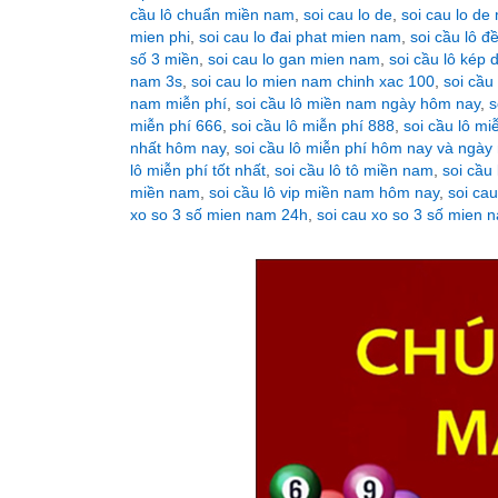
cầu lô chuẩn miền nam
,
soi cau lo de
,
soi cau lo de
mien phi
,
soi cau lo đai phat mien nam
,
soi cầu lô 
số 3 miền
,
soi cau lo gan mien nam
,
soi cầu lô kép
nam 3s
,
soi cau lo mien nam chinh xac 100
,
soi cầu
nam miễn phí
,
soi cầu lô miền nam ngày hôm nay
,
s
miễn phí 666
,
soi cầu lô miễn phí 888
,
soi cầu lô mi
nhất hôm nay
,
soi cầu lô miễn phí hôm nay và ngày
lô miễn phí tốt nhất
,
soi cầu lô tô miền nam
,
soi cầu 
miền nam
,
soi cầu lô vip miền nam hôm nay
,
soi cau
xo so 3 số mien nam 24h
,
soi cau xo so 3 số mien 