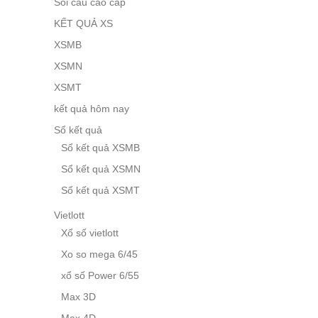
Soi cầu cao cấp
KẾT QUẢ XS
XSMB
XSMN
XSMT
kết quả hôm nay
Sổ kết quả
Sổ kết quả XSMB
Sổ kết quả XSMN
Sổ kết quả XSMT
Vietlott
Xổ số vietlott
Xo so mega 6/45
xổ số Power 6/55
Max 3D