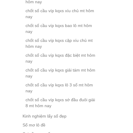
hôm nay
chốt số cầu víp kqxs xíu chủ mt hôm
nay
chốt số cầu víp kqxs bao lô mt hôm
nay
chốt số cầu víp kqxs cặp xíu chủ mt
hôm nay
chốt số cầu víp kqxs đặc biệt mt hôm
nay
chốt số cầu víp kqxs giải tám mt hôm
nay
chốt số cầu víp kqxs lô 3 số mt hôm
nay
chốt số cầu víp kqxs sớ đầu đuôi giải
8 mt hôm nay
Kinh nghiệm lấy số đẹp
Sổ mơ lô đề