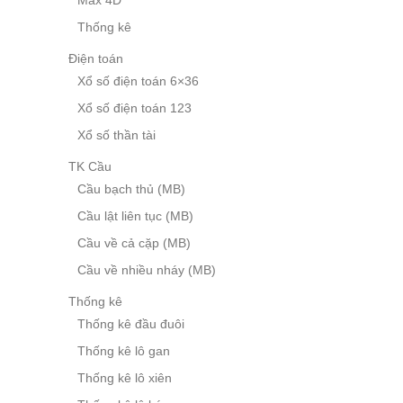
Max 4D
Thống kê
Điện toán
Xổ số điện toán 6×36
Xổ số điện toán 123
Xổ số thần tài
TK Cầu
Cầu bạch thủ (MB)
Cầu lật liên tục (MB)
Cầu về cả cặp (MB)
Cầu về nhiều nháy (MB)
Thống kê
Thống kê đầu đuôi
Thống kê lô gan
Thống kê lô xiên