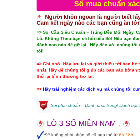
Số mua chuẩn xác
Người khôn ngoan là người biết lấy
Cam kết ngày nào các bạn cũng ăn lớn
=>
Soi Cầu Siêu Chuẩn – Trúng Đều Mỗi Ngày. 
Lô. Không Theo bạn sẽ hối tiếc đó! Nếu bạn đang
đánh con nào để gỡ lại.. Hãy đến với chúng tô
tôi!
=> Ghi nhớ:
Hãy lưu lại và giới thiệu tới bạn b
nhất. Hãy để chúng tôi giúp các bạn vào bờ an t
thứ lại bình thường trở lại.
=>
Hãy trải nghiệm các dịch vụ mà chúng tôi cun
Soi phải chuẩn – Đánh phải trúng! Đánh bại c
LÔ 3 SỐ MIỀN NAM
,
Để không phải nhận số cũ nạp thẻ từ
6h-18h