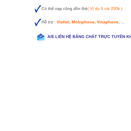
Có thể nạp cộng dồn thẻ
( Ví dụ 5 cái 200k )
Hỗ trợ
:
V
iettel, Mobiphone, Vinaphone
, …
A/E LIÊN HỆ BẰNG CHÁT TRỰC TUYẾN KHI