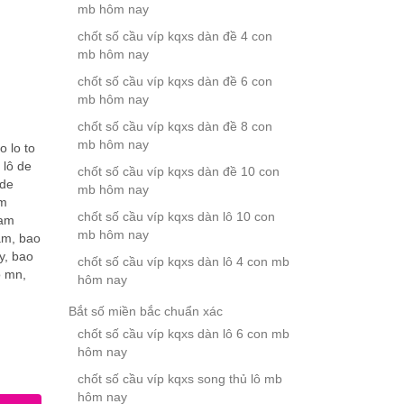
mb hôm nay
chốt số cầu víp kqxs dàn đề 4 con
mb hôm nay
chốt số cầu víp kqxs dàn đề 6 con
mb hôm nay
chốt số cầu víp kqxs dàn đề 8 con
mb hôm nay
 lo to
 lô de
chốt số cầu víp kqxs dàn đề 10 con
 de
mb hôm nay
am
chốt số cầu víp kqxs dàn lô 10 con
nam
mb hôm nay
am, bao
y, bao
chốt số cầu víp kqxs dàn lô 4 con mb
o mn,
hôm nay
Bắt số miền bắc chuẩn xác
chốt số cầu víp kqxs dàn lô 6 con mb
hôm nay
chốt số cầu víp kqxs song thủ lô mb
hôm nay