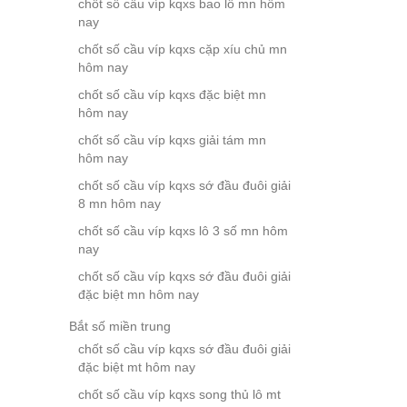
chốt số cầu víp kqxs bao lô mn hôm
nay
chốt số cầu víp kqxs cặp xíu chủ mn
hôm nay
chốt số cầu víp kqxs đặc biệt mn
hôm nay
chốt số cầu víp kqxs giải tám mn
hôm nay
chốt số cầu víp kqxs sớ đầu đuôi giải
8 mn hôm nay
chốt số cầu víp kqxs lô 3 số mn hôm
nay
chốt số cầu víp kqxs sớ đầu đuôi giải
đặc biệt mn hôm nay
Bắt số miền trung
chốt số cầu víp kqxs sớ đầu đuôi giải
đặc biệt mt hôm nay
chốt số cầu víp kqxs song thủ lô mt