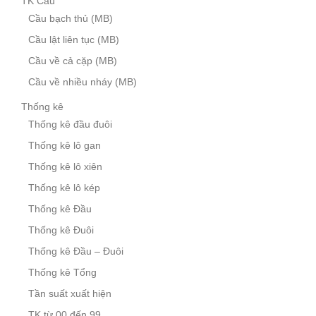
TK Cầu
Cầu bạch thủ (MB)
Cầu lật liên tục (MB)
Cầu về cả cặp (MB)
Cầu về nhiều nháy (MB)
Thống kê
Thống kê đầu đuôi
Thống kê lô gan
Thống kê lô xiên
Thống kê lô kép
Thống kê Đầu
Thống kê Đuôi
Thống kê Đầu – Đuôi
Thống kê Tổng
Tần suất xuất hiện
TK từ 00 đến 99