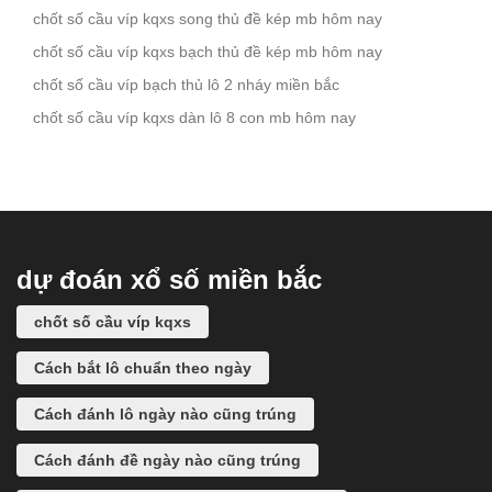
chốt số cầu víp kqxs song thủ đề kép mb hôm nay
chốt số cầu víp kqxs bạch thủ đề kép mb hôm nay
chốt số cầu víp bạch thủ lô 2 nháy miền bắc
chốt số cầu víp kqxs dàn lô 8 con mb hôm nay
dự đoán xổ số miền bắc
chốt số cầu víp kqxs
Cách bắt lô chuẩn theo ngày
Cách đánh lô ngày nào cũng trúng
Cách đánh đề ngày nào cũng trúng