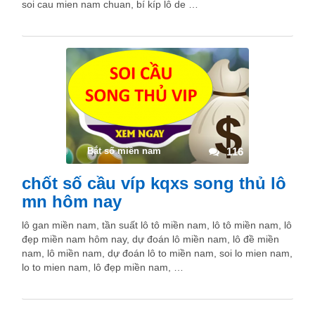
soi cau mien nam chuan, bí kíp lô de …
Bắt số miền nam
116
chốt số cầu víp kqxs song thủ lô
mn hôm nay
lô gan miền nam, tần suất lô tô miền nam, lô tô miền nam, lô
đẹp miền nam hôm nay, dự đoán lô miền nam, lô đề miền
nam, lô miền nam, dự đoán lô to miền nam, soi lo mien nam,
lo to mien nam, lô đẹp miền nam, …