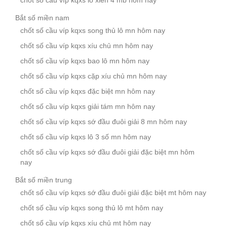
chốt số cầu víp kqxs lô xiên 4 mb hôm nay
Bắt số miền nam
chốt số cầu víp kqxs song thủ lô mn hôm nay
chốt số cầu víp kqxs xíu chủ mn hôm nay
chốt số cầu víp kqxs bao lô mn hôm nay
chốt số cầu víp kqxs cặp xíu chủ mn hôm nay
chốt số cầu víp kqxs đặc biệt mn hôm nay
chốt số cầu víp kqxs giải tám mn hôm nay
chốt số cầu víp kqxs sớ đầu đuôi giải 8 mn hôm nay
chốt số cầu víp kqxs lô 3 số mn hôm nay
chốt số cầu víp kqxs sớ đầu đuôi giải đặc biệt mn hôm
nay
Bắt số miền trung
chốt số cầu víp kqxs sớ đầu đuôi giải đặc biệt mt hôm nay
chốt số cầu víp kqxs song thủ lô mt hôm nay
chốt số cầu víp kqxs xíu chủ mt hôm nay