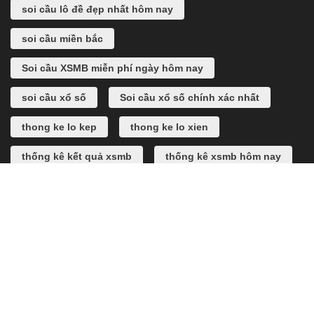
soi cầu lô đề đẹp nhất hôm nay
soi cầu miền bắc
Soi cầu XSMB miễn phí ngày hôm nay
soi cầu xổ số
Soi cầu xổ số chính xác nhất
thong ke lo kep
thong ke lo xien
thống kê kết quả xsmb
thống kê xsmb hôm nay
Thống kê đầu đuôi
xổ số miền bắc