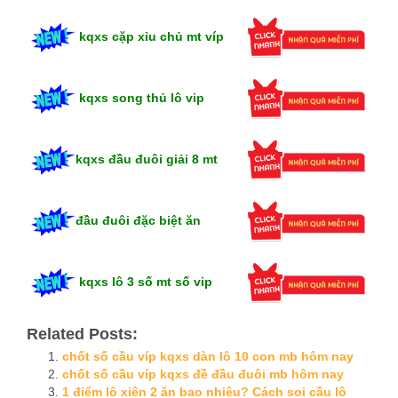
kqxs cặp xỉu chủ mt víp
kqxs song thủ lô vip
kqxs đầu đuôi giải 8 mt
đầu đuôi đặc biệt ăn
kqxs lô 3 số mt số vip
Related Posts:
chốt số cầu víp kqxs dàn lô 10 con mb hôm nay
chốt số cầu víp kqxs đề đầu đuôi mb hôm nay
1 điểm lô xiên 2 ăn bao nhiêu? Cách soi cầu lô