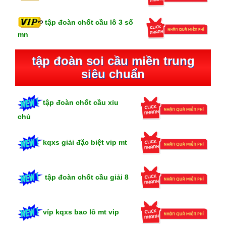
tập đoàn chốt cầu lô 3 số
mn
tập đoàn soi cầu miền trung
siêu chuẩn
tập đoàn chốt cầu xỉu
chủ
kqxs giải đặc biệt vip mt
tập đoàn chốt cầu giải 8
víp kqxs bao lô mt vip