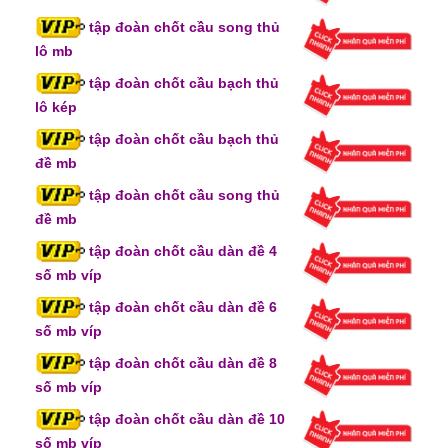
tập đoàn chốt cầu song thủ
lô mb
tập đoàn chốt cầu bạch thủ
lô kép
tập đoàn chốt cầu bạch thủ
đề mb
tập đoàn chốt cầu song thủ
đề mb
tập đoàn chốt cầu dàn đề 4
số mb víp
tập đoàn chốt cầu dàn đề 6
số mb víp
tập đoàn chốt cầu dàn đề 8
số mb víp
tập đoàn chốt cầu dàn đề 10
số mb víp