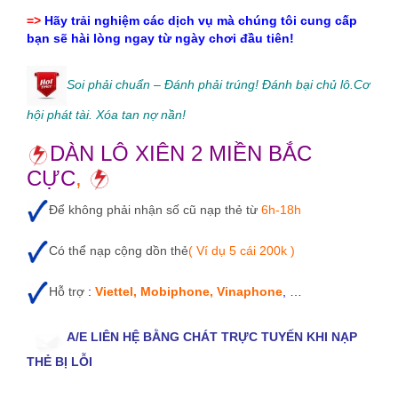
=>
Hãy trải nghiệm các dịch vụ mà chúng tôi cung cấp
bạn sẽ hài lòng ngay từ ngày chơi đầu tiên!
Soi phải chuẩn – Đánh phải trúng! Đánh bại chủ lô.Cơ
hội phát tài. Xóa tan nợ nần!
DÀN LÔ XIÊN 2 MIỀN BẮC
CỰC
,
Để không phải nhận số cũ nạp thẻ từ
6h-18h
Có thể nạp cộng dồn thẻ
( Ví dụ 5 cái 200k )
Hỗ trợ
:
V
iettel, Mobiphone, Vinaphone
, …
A/E LIÊN HỆ BẰNG CHÁT TRỰC TUYẾN KHI NẠP
THẺ BỊ LỖI