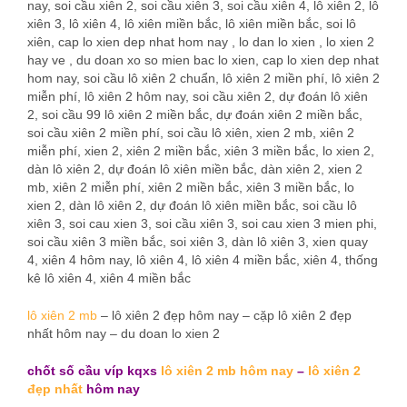
nay, soi cầu xiên 2, soi cầu xiên 3, soi cầu xiên 4, lô xiên 2, lô
xiên 3, lô xiên 4, lô xiên miền bắc, lô xiên miền bắc, soi lô
xiên, cap lo xien dep nhat hom nay , lo dan lo xien , lo xien 2
hay ve , du doan xo so mien bac lo xien, cap lo xien dep nhat
hom nay, soi cầu lô xiên 2 chuẩn, lô xiên 2 miền phí, lô xiên 2
miễn phí, lô xiên 2 hôm nay, soi cầu xiên 2, dự đoán lô xiên
2, soi cầu 99 lô xiên 2 miền bắc, dự đoán xiên 2 miền bắc,
soi cầu xiên 2 miền phí, soi cầu lô xiên, xien 2 mb, xiên 2
miễn phí, xien 2, xiên 2 miền bắc, xiên 3 miền bắc, lo xien 2,
dàn lô xiên 2, dự đoán lô xiên miền bắc, dàn xiên 2, xien 2
mb, xiên 2 miễn phí, xiên 2 miền bắc, xiên 3 miền bắc, lo
xien 2, dàn lô xiên 2, dự đoán lô xiên miền bắc, soi cầu lô
xiên 3, soi cau xien 3, soi cầu xiên 3, soi cau xien 3 mien phi,
soi cầu xiên 3 miền bắc, soi xiên 3, dàn lô xiên 3, xien quay
4, xiên 4 hôm nay, lô xiên 4, lô xiên 4 miền bắc, xiên 4, thống
kê lô xiên 4, xiên 4 miền bắc
lô xiên 2 mb
– lô xiên 2 đẹp hôm nay – cặp lô xiên 2 đẹp
nhất hôm nay – du doan lo xien 2
chốt số cầu víp kqxs
lô xiên 2 mb hôm nay
–
lô xiên 2
đẹp nhất
hôm nay