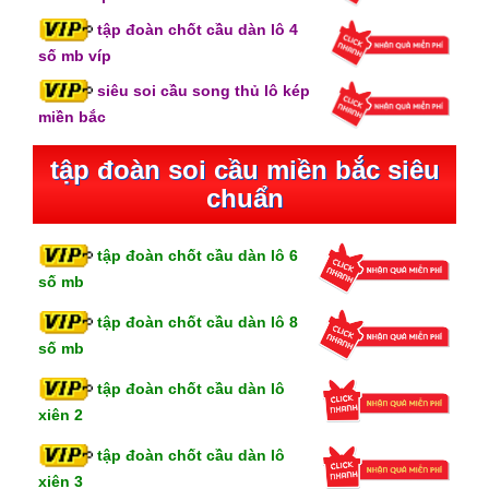
tập đoàn chốt cầu dàn lô 4
số mb víp
siêu soi cầu song thủ lô kép
miền bắc
tập đoàn soi cầu miền bắc siêu
chuẩn
tập đoàn chốt cầu dàn lô 6
số mb
tập đoàn chốt cầu dàn lô 8
số mb
tập đoàn chốt cầu dàn lô
xiên 2
tập đoàn chốt cầu dàn lô
xiên 3