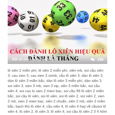
Bắt số miền bắc chuẩn xác
189
lô xiên 2 miền phí, lô xiên 2 miễn phí, xiên mb, soi cầu xiên
3, cau xien 3, cau xien 3 xsmb, cầu lô xiên 3, dàn lô xiên 3,
dàn lô xiên 3 miền bắc, dàn lô xiên 3 miễn phí, dàn xiên 3,
soi xiên 3, xien 3 mb, xien 3 vip, xiên 3 miền bắc, soi cầu
xiên 4, soi cau lo xien 2 mien bac, soi cầu 99 lô xiên 2 miền
bắc, soi cầu lô xiên, soi lô xiên, soi lô xiên 2, soi xiên 2, xien
2 mb, xien 2 mien bac, xiên 2 chuẩn, xiên 2 mb, xiên 2 miền
bắc, bạch thủ lô xiên 4, cầu xiên 4, lô xiên 4 hay về cầusoi lô
xiên 4, lô xiên 2, lô xiên 3, lô xiên 4, soi cầu lô xiên 2 3 4 hôm