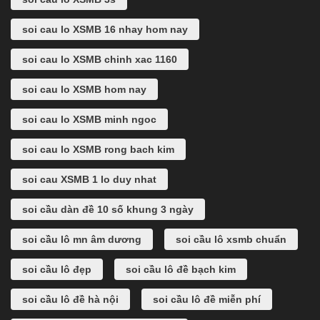
soi cau lo XSMB 16 nhay hom nay
soi cau lo XSMB chinh xac 1160
soi cau lo XSMB hom nay
soi cau lo XSMB minh ngoc
soi cau lo XSMB rong bach kim
soi cau XSMB 1 lo duy nhat
soi cầu dàn đề 10 số khung 3 ngày
soi cầu lô mn âm dương
soi cầu lô xsmb chuẩn
soi cầu lô đẹp
soi cầu lô đề bạch kim
soi cầu lô đề hà nội
soi cầu lô đề miễn phí