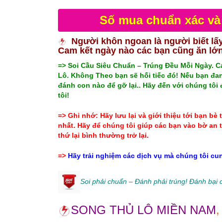
Số mua chuẩn xác v
Người khôn ngoan là người biết lấy
Cam kết ngày nào các bạn cũng ăn lớn
=>
Soi Cầu Siêu Chuẩn – Trúng Đều Mỗi Ngày. 
Lô. Không Theo bạn sẽ hối tiếc đó! Nếu bạn đang
đánh con nào để gỡ lại.. Hãy đến với chúng tô
tôi!
=> Ghi nhớ:
Hãy lưu lại và giới thiệu tới bạn b
nhất. Hãy để chúng tôi giúp các bạn vào bờ an t
thứ lại bình thường trở lại.
=>
Hãy trải nghiệm các dịch vụ mà chúng tôi cun
Soi phải chuẩn – Đánh phải trúng! Đánh bại c
SONG THỦ LÔ MIỀN NAM