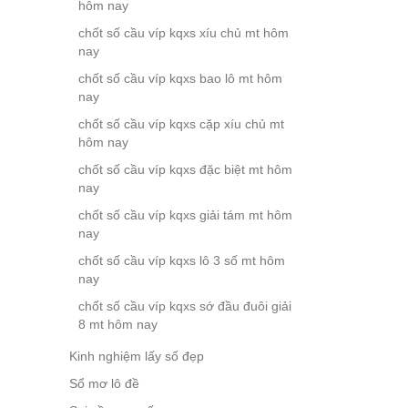
hôm nay
chốt số cầu víp kqxs xíu chủ mt hôm
nay
chốt số cầu víp kqxs bao lô mt hôm
nay
chốt số cầu víp kqxs cặp xíu chủ mt
hôm nay
chốt số cầu víp kqxs đặc biệt mt hôm
nay
chốt số cầu víp kqxs giải tám mt hôm
nay
chốt số cầu víp kqxs lô 3 số mt hôm
nay
chốt số cầu víp kqxs sớ đầu đuôi giải
8 mt hôm nay
Kinh nghiệm lấy số đẹp
Sổ mơ lô đề