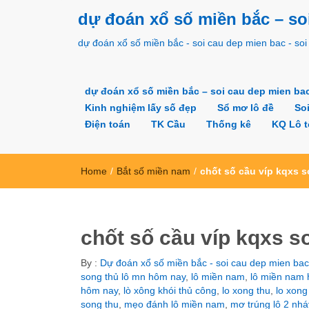
dự đoán xổ số miền bắc – so
dự đoán xổ số miền bắc - soi cau dep mien bac - soi
dự đoán xổ số miền bắc – soi cau dep mien bac
Kinh nghiệm lấy số đẹp
Sổ mơ lô đề
So
Điện toán
TK Cầu
Thống kê
KQ Lô t
Home
/
Bắt số miền nam
/
chốt số cầu víp kqxs 
chốt số cầu víp kqxs s
By :
Dự đoán xổ số miền bắc - soi cau dep mien bac 
song thủ lô mn hôm nay
,
lô miền nam
,
lô miền nam
hôm nay
,
lò xông khói thủ công
,
lo xong thu
,
lo xong
song thu
,
mẹo đánh lô miền nam
,
mơ trúng lô 2 nhá