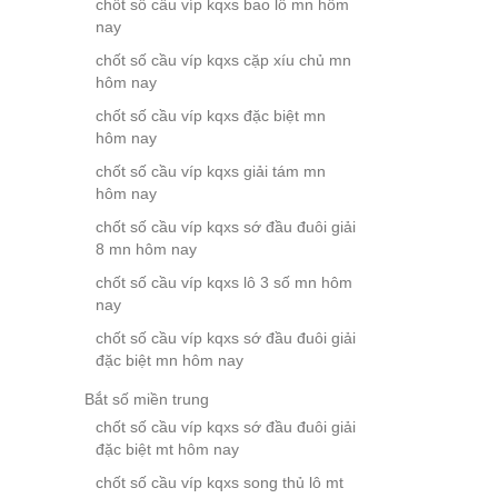
chốt số cầu víp kqxs bao lô mn hôm
nay
chốt số cầu víp kqxs cặp xíu chủ mn
hôm nay
chốt số cầu víp kqxs đặc biệt mn
hôm nay
chốt số cầu víp kqxs giải tám mn
hôm nay
chốt số cầu víp kqxs sớ đầu đuôi giải
8 mn hôm nay
chốt số cầu víp kqxs lô 3 số mn hôm
nay
chốt số cầu víp kqxs sớ đầu đuôi giải
đặc biệt mn hôm nay
Bắt số miền trung
chốt số cầu víp kqxs sớ đầu đuôi giải
đặc biệt mt hôm nay
chốt số cầu víp kqxs song thủ lô mt