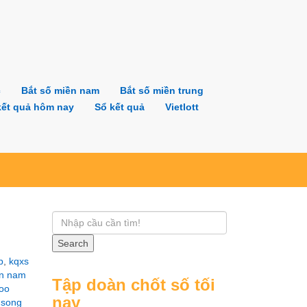
c
Bắt số miền nam
Bắt số miền trung
kết quả hôm nay
Sổ kết quả
Vietlott
Search
p
,
kqxs
ền nam
Tập doàn chốt số tối
too
nay
 song