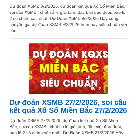
Dự đoán XSMB 9/2/2026, dự đoán kết quả Xổ Số Miền Bắc,
soi cầu XSMB , chốt số lô giải tám, đặc biệt đầu đuôi, bao lô
2 số chính xác nhất. Dự Đoán XSMB 9/2/2026 Hãy cùng
chuyên gia dự đoán XSMB 9/2/2026 hôm nay siêu chuẩn với
các …
2
Dự đoán XSMB 27/2/2026, soi cầu
kết quả Xổ Số Miền Bắc 27/2/2026
Dự đoán XSMB 27/2/2026, dự đoán kết quả Xổ Số Miền
Bắc, soi cầu XSMB , chốt số lô giải tám, đặc biệt đầu đuôi,
bao lô 2 số chính xác nhất. Dự Đoán XSMB 27/2/2026 Hãy