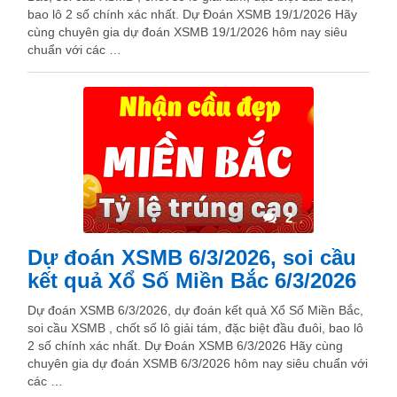
bao lô 2 số chính xác nhất. Dự Đoán XSMB 19/1/2026 Hãy
cùng chuyên gia dự đoán XSMB 19/1/2026 hôm nay siêu
chuẩn với các …
2
Dự đoán XSMB 6/3/2026, soi cầu
kết quả Xổ Số Miền Bắc 6/3/2026
Dự đoán XSMB 6/3/2026, dự đoán kết quả Xổ Số Miền Bắc,
soi cầu XSMB , chốt số lô giải tám, đặc biệt đầu đuôi, bao lô
2 số chính xác nhất. Dự Đoán XSMB 6/3/2026 Hãy cùng
chuyên gia dự đoán XSMB 6/3/2026 hôm nay siêu chuẩn với
các …