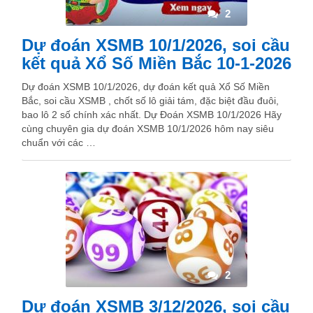
2
Dự đoán XSMB 10/1/2026, soi cầu
kết quả Xổ Số Miền Bắc 10-1-2026
Dự đoán XSMB 10/1/2026, dự đoán kết quả Xổ Số Miền
Bắc, soi cầu XSMB , chốt số lô giải tám, đặc biệt đầu đuôi,
bao lô 2 số chính xác nhất. Dự Đoán XSMB 10/1/2026 Hãy
cùng chuyên gia dự đoán XSMB 10/1/2026 hôm nay siêu
chuẩn với các …
2
Dự đoán XSMB 3/12/2026, soi cầu