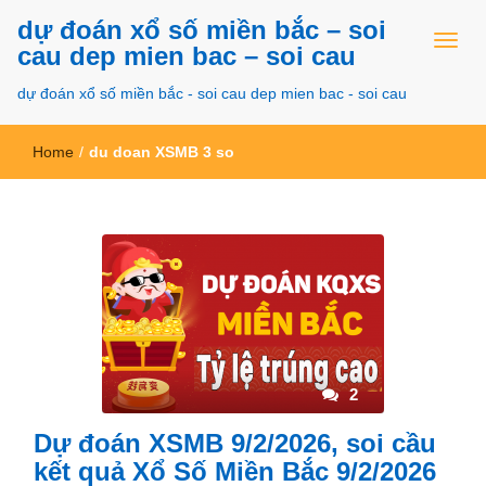
dự đoán xổ số miền bắc – soi
cau dep mien bac – soi cau
dự đoán xổ số miền bắc - soi cau dep mien bac - soi cau
Home
/
du doan XSMB 3 so
2
Dự đoán XSMB 9/2/2026, soi cầu
kết quả Xổ Số Miền Bắc 9/2/2026