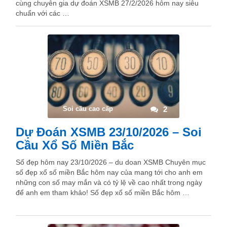
cùng chuyên gia dự đoán XSMB 27/2/2026 hôm nay siêu
chuẩn với các …
Soi cầu cao cấp
2
Dự Đoán XSMB 23/10/2026 – Soi
Cầu Xổ Số Miền Bắc
Số đẹp hôm nay 23/10/2026 – du doan XSMB Chuyên mục
số đẹp xổ số miền Bắc hôm nay của mang tới cho anh em
những con số may mắn và có tỷ lệ về cao nhất trong ngày
để anh em tham khảo! Số đẹp xổ số miền Bắc hôm …