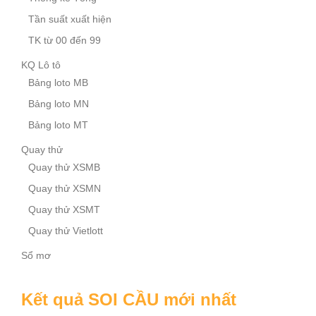
Tần suất xuất hiện
TK từ 00 đến 99
KQ Lô tô
Bảng loto MB
Bảng loto MN
Bảng loto MT
Quay thử
Quay thử XSMB
Quay thử XSMN
Quay thử XSMT
Quay thử Vietlott
Sổ mơ
Kết quả SOI CẦU mới nhất