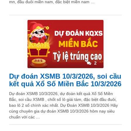
mn, đầu đuôi miền nam, đặc biệt miền nam …
2
Dự đoán XSMB 10/3/2026, soi cầu
kết quả Xổ Số Miền Bắc 10/3/2026
Dự đoán XSMB 10/3/2026, dự đoán kết quả Xổ Số Miền
Bắc, soi cầu XSMB , chốt số lô giải tám, đặc biệt đầu đuôi,
bao lô 2 số chính xác nhất. Dự Đoán XSMB 10/3/2026 Hãy
cùng chuyên gia dự đoán XSMB 10/3/2026 hôm nay siêu
chuẩn với các …