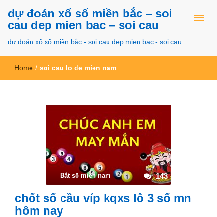
dự đoán xổ số miền bắc – soi
cau dep mien bac – soi cau
dự đoán xổ số miền bắc - soi cau dep mien bac - soi cau
Home
/
soi cau lo de mien nam
Bắt số miền nam
143
chốt số cầu víp kqxs lô 3 số mn
hôm nay