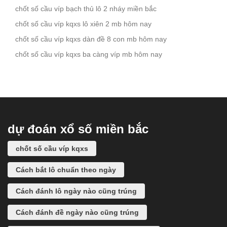
chốt số cầu víp bạch thủ lô 2 nháy miền bắc
chốt số cầu víp kqxs lô xiên 2 mb hôm nay
chốt số cầu víp kqxs dàn đề 8 con mb hôm nay
chốt số cầu víp kqxs ba càng víp mb hôm nay
dự đoán xổ số miền bắc
chốt số cầu víp kqxs
Cách bắt lô chuẩn theo ngày
Cách đánh lô ngày nào cũng trúng
Cách đánh đề ngày nào cũng trúng