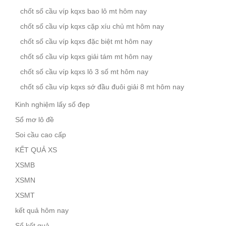
chốt số cầu víp kqxs bao lô mt hôm nay
chốt số cầu víp kqxs cặp xíu chủ mt hôm nay
chốt số cầu víp kqxs đặc biệt mt hôm nay
chốt số cầu víp kqxs giải tám mt hôm nay
chốt số cầu víp kqxs lô 3 số mt hôm nay
chốt số cầu víp kqxs sớ đầu đuôi giải 8 mt hôm nay
Kinh nghiệm lấy số đẹp
Sổ mơ lô đề
Soi cầu cao cấp
KẾT QUẢ XS
XSMB
XSMN
XSMT
kết quả hôm nay
Sổ kết quả