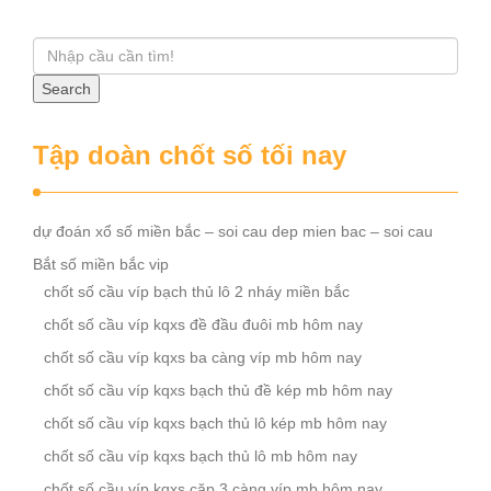
Search
Tập doàn chốt số tối nay
dự đoán xổ số miền bắc – soi cau dep mien bac – soi cau
Bắt số miền bắc vip
chốt số cầu víp bạch thủ lô 2 nháy miền bắc
chốt số cầu víp kqxs đề đầu đuôi mb hôm nay
chốt số cầu víp kqxs ba càng víp mb hôm nay
chốt số cầu víp kqxs bạch thủ đề kép mb hôm nay
chốt số cầu víp kqxs bạch thủ lô kép mb hôm nay
chốt số cầu víp kqxs bạch thủ lô mb hôm nay
chốt số cầu víp kqxs cặp 3 càng víp mb hôm nay