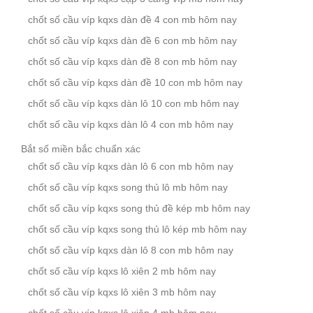
chốt số cầu víp kqxs dàn đề 4 con mb hôm nay
chốt số cầu víp kqxs dàn đề 6 con mb hôm nay
chốt số cầu víp kqxs dàn đề 8 con mb hôm nay
chốt số cầu víp kqxs dàn đề 10 con mb hôm nay
chốt số cầu víp kqxs dàn lô 10 con mb hôm nay
chốt số cầu víp kqxs dàn lô 4 con mb hôm nay
Bắt số miền bắc chuẩn xác
chốt số cầu víp kqxs dàn lô 6 con mb hôm nay
chốt số cầu víp kqxs song thủ lô mb hôm nay
chốt số cầu víp kqxs song thủ đề kép mb hôm nay
chốt số cầu víp kqxs song thủ lô kép mb hôm nay
chốt số cầu víp kqxs dàn lô 8 con mb hôm nay
chốt số cầu víp kqxs lô xiên 2 mb hôm nay
chốt số cầu víp kqxs lô xiên 3 mb hôm nay