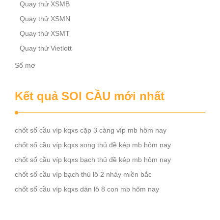
Quay thử XSMB
Quay thử XSMN
Quay thử XSMT
Quay thử Vietlott
Sổ mơ
Kết quả SOI CẦU mới nhất
chốt số cầu víp kqxs cặp 3 càng víp mb hôm nay
chốt số cầu víp kqxs song thủ đề kép mb hôm nay
chốt số cầu víp kqxs bạch thủ đề kép mb hôm nay
chốt số cầu víp bạch thủ lô 2 nháy miền bắc
chốt số cầu víp kqxs dàn lô 8 con mb hôm nay