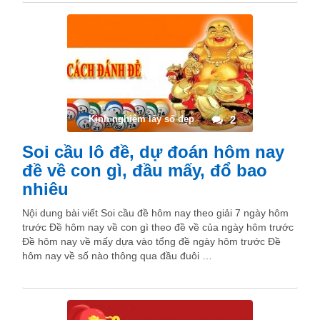
Kinh nghiệm lấy số đẹp
2
Soi cầu lô đề, dự đoán hôm nay
đề về con gì, đầu mấy, đổ bao
nhiêu
Nội dung bài viết Soi cầu đề hôm nay theo giải 7 ngày hôm
trước Đề hôm nay về con gì theo đề về của ngày hôm trước
Đề hôm nay về mấy dựa vào tổng đề ngày hôm trước Đề
hôm nay về số nào thông qua đầu đuôi …