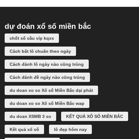
dự đoán xổ số miền bắc
chốt số cầu víp kqxs
Cách bắt lô chuẩn theo ngày
Cách đánh lô ngày nào cũng trúng
Cách đánh đề ngày nào cũng trúng
du doan xo so Xổ số Miền Bắc dại phát
du doan xo so Xổ số Miền Bắc wap
du doan XSMB 3 so
KẾT QUẢ XỔ SỐ MIỀN BẮC
Kết quả xổ số
lô đẹp hôm nay