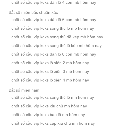
chốt số cầu víp kqxs dàn lô 4 con mb hôm nay
Bắt số miền bắc chuẩn xác
chốt số cầu víp kqxs dàn lô 6 con mb hôm nay
chốt số cầu víp kqxs song thủ lô mb hôm nay
chốt số cầu víp kqxs song thủ đề kép mb hôm nay
chốt số cầu víp kqxs song thủ lô kép mb hôm nay
chốt số cầu víp kqxs dàn lô 8 con mb hôm nay
chốt số cầu víp kqxs lô xiên 2 mb hôm nay
chốt số cầu víp kqxs lô xiên 3 mb hôm nay
chốt số cầu víp kqxs lô xiên 4 mb hôm nay
Bắt số miền nam
chốt số cầu víp kqxs song thủ lô mn hôm nay
chốt số cầu víp kqxs xíu chủ mn hôm nay
chốt số cầu víp kqxs bao lô mn hôm nay
chốt số cầu víp kqxs cặp xíu chủ mn hôm nay