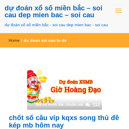
dự đoán xổ số miền bắc – soi
cau dep mien bac – soi cau
dự đoán xổ số miền bắc - soi cau dep mien bac - soi cau
Home
/
du doan soi cau lo de
Bắt số miền bắc chuẩn xác
113
chốt số cầu víp kqxs song thủ đề
kép mb hôm nay