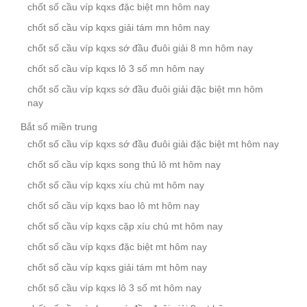
chốt số cầu víp kqxs đặc biệt mn hôm nay
chốt số cầu víp kqxs giải tám mn hôm nay
chốt số cầu víp kqxs sớ đầu đuôi giải 8 mn hôm nay
chốt số cầu víp kqxs lô 3 số mn hôm nay
chốt số cầu víp kqxs sớ đầu đuôi giải đặc biệt mn hôm
nay
Bắt số miền trung
chốt số cầu víp kqxs sớ đầu đuôi giải đặc biệt mt hôm nay
chốt số cầu víp kqxs song thủ lô mt hôm nay
chốt số cầu víp kqxs xíu chủ mt hôm nay
chốt số cầu víp kqxs bao lô mt hôm nay
chốt số cầu víp kqxs cặp xíu chủ mt hôm nay
chốt số cầu víp kqxs đặc biệt mt hôm nay
chốt số cầu víp kqxs giải tám mt hôm nay
chốt số cầu víp kqxs lô 3 số mt hôm nay