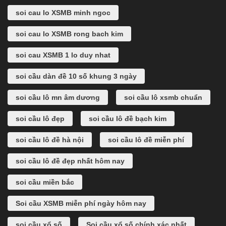
soi cau lo XSMB minh ngoc
soi cau lo XSMB rong bach kim
soi cau XSMB 1 lo duy nhat
soi cầu dàn đề 10 số khung 3 ngày
soi cầu lô mn âm dương
soi cầu lô xsmb chuẩn
soi cầu lô đẹp
soi cầu lô đề bạch kim
soi cầu lô đề hà nội
soi cầu lô đề miễn phí
soi cầu lô đề đẹp nhất hôm nay
soi cầu miền bắc
Soi cầu XSMB miễn phí ngày hôm nay
soi cầu xổ số
Soi cầu xổ số chính xác nhất