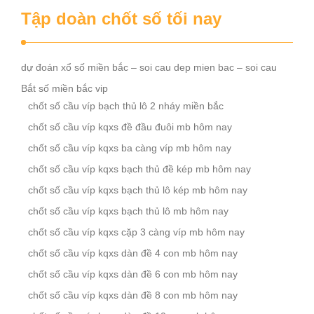
Tập doàn chốt số tối nay
dự đoán xổ số miền bắc – soi cau dep mien bac – soi cau
Bắt số miền bắc vip
chốt số cầu víp bạch thủ lô 2 nháy miền bắc
chốt số cầu víp kqxs đề đầu đuôi mb hôm nay
chốt số cầu víp kqxs ba càng víp mb hôm nay
chốt số cầu víp kqxs bạch thủ đề kép mb hôm nay
chốt số cầu víp kqxs bạch thủ lô kép mb hôm nay
chốt số cầu víp kqxs bạch thủ lô mb hôm nay
chốt số cầu víp kqxs cặp 3 càng víp mb hôm nay
chốt số cầu víp kqxs dàn đề 4 con mb hôm nay
chốt số cầu víp kqxs dàn đề 6 con mb hôm nay
chốt số cầu víp kqxs dàn đề 8 con mb hôm nay