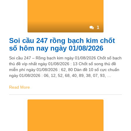
1
Soi cầu 247 rồng bạch kim chốt
số hôm nay ngày 01/08/2026
Soi cầu 247 – Rồng bạch kim ngày 01/08/2026 Chốt số bạch
thủ đề víp nhất ngày 01/08/2026 : 13 Chốt số song thủ đề
miễn phí ngày 01/08/2026 : 62, 80 Dàn đề 10 số cực chuẩn
ngày 01/08/2026 : 06, 12, 52, 68, 40, 89, 38, 07, 93, …
Read More