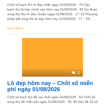
Chốt số bạch thủ lô đẹp nhất ngày 01/08/2026 : 78 Cầu
bạch thủ lô kép chính xác hôm nay 01/08/2026 : 88 Dự đoán
song thủ thủ lô siêu chuẩn ngày 01/08/2026 : 17, 53 Phương
pháp bắt song thủ lô kép hôm nay 01/08/2026 : 77 – 99 …
Read More
1
Lô đẹp hôm nay – Chốt số miễn
phí ngày 01/08/2026
Chốt số bạch thủ đề víp nhất ngày 01/08/2026 : 64 Chốt số
song thủ đề miễn phí ngày 01/08/2026 : 39, 36 Dàn đề 10 số