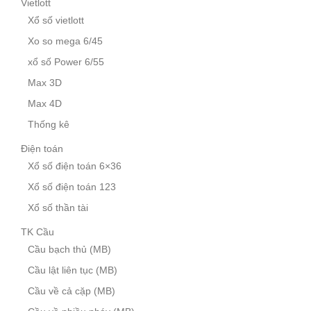
Vietlott
Xổ số vietlott
Xo so mega 6/45
xổ số Power 6/55
Max 3D
Max 4D
Thống kê
Điện toán
Xổ số điện toán 6×36
Xổ số điện toán 123
Xổ số thần tài
TK Cầu
Cầu bạch thủ (MB)
Cầu lật liên tục (MB)
Cầu về cả cặp (MB)