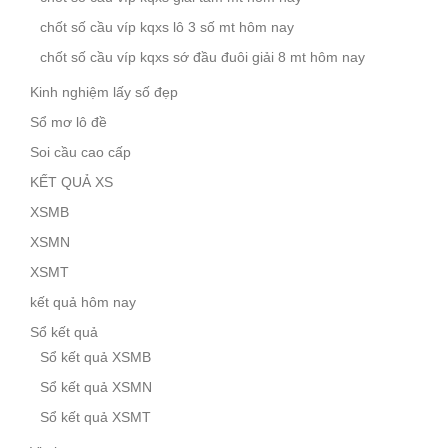
chốt số cầu víp kqxs lô 3 số mt hôm nay
chốt số cầu víp kqxs sớ đầu đuôi giải 8 mt hôm nay
Kinh nghiệm lấy số đẹp
Sổ mơ lô đề
Soi cầu cao cấp
KẾT QUẢ XS
XSMB
XSMN
XSMT
kết quả hôm nay
Sổ kết quả
Sổ kết quả XSMB
Sổ kết quả XSMN
Sổ kết quả XSMT