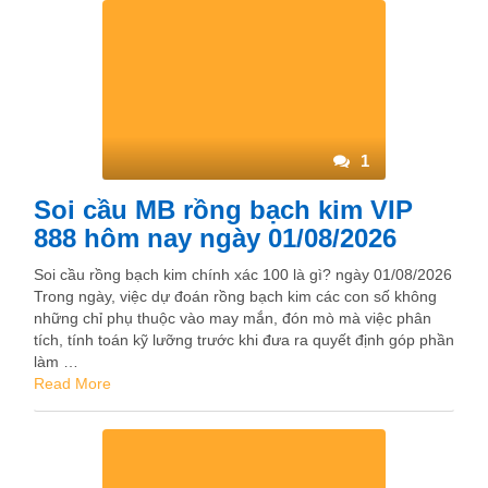
1
Soi cầu MB rồng bạch kim VIP
888 hôm nay ngày 01/08/2026
Soi cầu rồng bạch kim chính xác 100 là gì? ngày 01/08/2026
Trong ngày, việc dự đoán rồng bạch kim các con số không
những chỉ phụ thuộc vào may mắn, đón mò mà việc phân
tích, tính toán kỹ lưỡng trước khi đưa ra quyết định góp phần
làm …
Read More