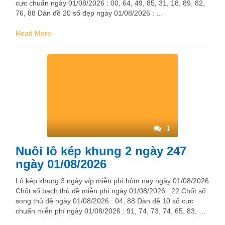
cực chuẩn ngày 01/08/2026 : 00, 64, 49, 85, 31, 18, 89, 82,
76, 88 Dàn đề 20 số đẹp ngày 01/08/2026 : …
Read More
1
Nuôi lô kép khung 2 ngày 247
ngày 01/08/2026
Lô kép khung 3 ngày víp miễn phí hôm nay ngày 01/08/2026
Chốt số bạch thủ đề miễn phí ngày 01/08/2026 : 22 Chốt số
song thủ đề ngày 01/08/2026 : 04, 88 Dàn đề 10 số cực
chuẩn miễn phí ngày 01/08/2026 : 91, 74, 73, 74, 65, 83, …