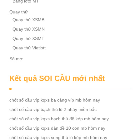
Bảng loto MT
Quay thử
Quay thử XSMB
Quay thử XSMN
Quay thử XSMT
Quay thử Vietlott
Sổ mơ
Kết quả SOI CẦU mới nhất
chốt số cầu víp kqxs ba càng víp mb hôm nay
chốt số cầu víp bạch thủ lô 2 nháy miền bắc
chốt số cầu víp kqxs bạch thủ đề kép mb hôm nay
chốt số cầu víp kqxs dàn đề 10 con mb hôm nay
chốt số cầu víp kqxs song thủ lô kép mb hôm nay