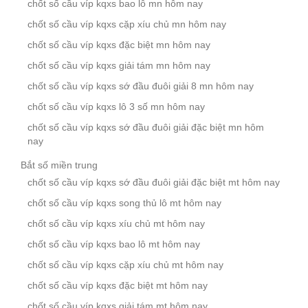
chốt số cầu víp kqxs bao lô mn hôm nay
chốt số cầu víp kqxs cặp xíu chủ mn hôm nay
chốt số cầu víp kqxs đặc biệt mn hôm nay
chốt số cầu víp kqxs giải tám mn hôm nay
chốt số cầu víp kqxs sớ đầu đuôi giải 8 mn hôm nay
chốt số cầu víp kqxs lô 3 số mn hôm nay
chốt số cầu víp kqxs sớ đầu đuôi giải đặc biệt mn hôm
nay
Bắt số miền trung
chốt số cầu víp kqxs sớ đầu đuôi giải đặc biệt mt hôm nay
chốt số cầu víp kqxs song thủ lô mt hôm nay
chốt số cầu víp kqxs xíu chủ mt hôm nay
chốt số cầu víp kqxs bao lô mt hôm nay
chốt số cầu víp kqxs cặp xíu chủ mt hôm nay
chốt số cầu víp kqxs đặc biệt mt hôm nay
chốt số cầu víp kqxs giải tám mt hôm nay