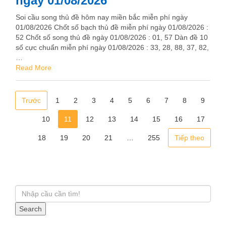
ngày 01/08/2026
Soi cầu song thủ đề hôm nay miền bắc miễn phí ngày
01/08/2026 Chốt số bạch thủ đề miễn phí ngày 01/08/2026 :
52 Chốt số song thủ đề ngày 01/08/2026 : 01, 57 Dàn đề 10
số cực chuẩn miễn phí ngày 01/08/2026 : 33, 28, 88, 37, 82,
…
Read More
Trước
1
2
3
4
5
6
7
8
9
10
11
12
13
14
15
16
17
18
19
20
21
…
255
Tiếp theo
Search