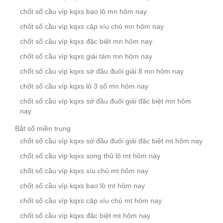
chốt số cầu víp kqxs bao lô mn hôm nay
chốt số cầu víp kqxs cặp xíu chủ mn hôm nay
chốt số cầu víp kqxs đặc biệt mn hôm nay
chốt số cầu víp kqxs giải tám mn hôm nay
chốt số cầu víp kqxs sớ đầu đuôi giải 8 mn hôm nay
chốt số cầu víp kqxs lô 3 số mn hôm nay
chốt số cầu víp kqxs sớ đầu đuôi giải đặc biệt mn hôm
nay
Bắt số miền trung
chốt số cầu víp kqxs sớ đầu đuôi giải đặc biệt mt hôm nay
chốt số cầu víp kqxs song thủ lô mt hôm nay
chốt số cầu víp kqxs xíu chủ mt hôm nay
chốt số cầu víp kqxs bao lô mt hôm nay
chốt số cầu víp kqxs cặp xíu chủ mt hôm nay
chốt số cầu víp kqxs đặc biệt mt hôm nay