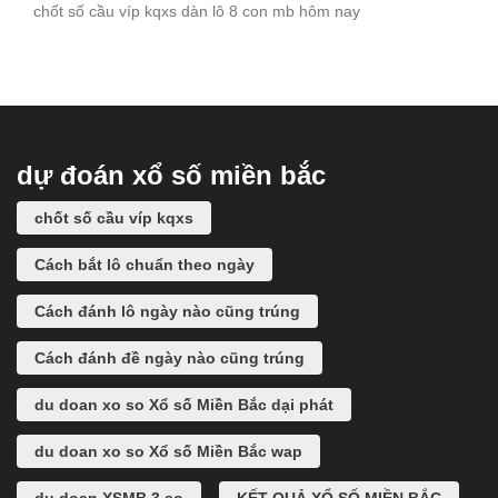
chốt số cầu víp kqxs dàn lô 8 con mb hôm nay
dự đoán xổ số miền bắc
chốt số cầu víp kqxs
Cách bắt lô chuẩn theo ngày
Cách đánh lô ngày nào cũng trúng
Cách đánh đề ngày nào cũng trúng
du doan xo so Xổ số Miền Bắc dại phát
du doan xo so Xổ số Miền Bắc wap