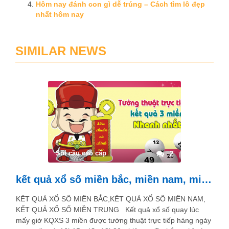
Hôm nay đánh con gì dễ trúng – Cách tìm lô đẹp
nhất hôm nay
SIMILAR NEWS
Soi cầu cao cấp
2
kết quả xổ số miền bắc, miền nam, miền trung
KẾT QUẢ XỔ SỐ MIỀN BẮC,KẾT QUẢ XỔ SỐ MIỀN NAM,
KẾT QUẢ XỔ SỐ MIỀN TRUNG Kết quả xổ số quay lúc
mấy giờ KQXS 3 miền được tường thuật trực tiếp hàng ngày