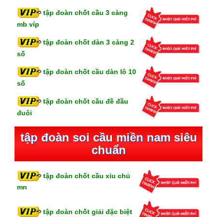
tập đoàn chốt cầu 3 càng
mb víp
tập đoàn chốt dàn 3 càng 2
số
tập đoàn chốt cầu dàn lô 10
số
tập đoàn chốt cầu đề đầu
đuôi
tập đoàn soi cầu miền nam siêu
chuẩn
tập đoàn chốt cầu xỉu chủ
mn
tập đoàn chốt giải đặc biệt