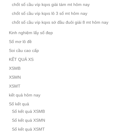
chốt số cầu víp kqxs giải tám mt hôm nay
chốt số cầu víp kqxs lô 3 số mt hôm nay
chốt số cầu víp kqxs sớ đầu đuôi giải 8 mt hôm nay
Kinh nghiệm lấy số đẹp
Sổ mơ lô đề
Soi cầu cao cấp
KẾT QUẢ XS
XSMB
XSMN
XSMT
kết quả hôm nay
Sổ kết quả
Sổ kết quả XSMB
Sổ kết quả XSMN
Sổ kết quả XSMT