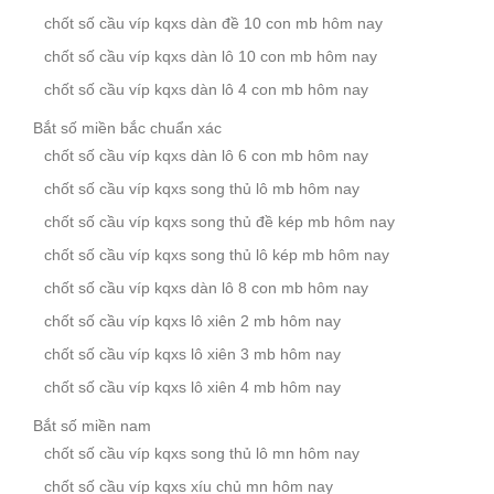
chốt số cầu víp kqxs dàn đề 10 con mb hôm nay
chốt số cầu víp kqxs dàn lô 10 con mb hôm nay
chốt số cầu víp kqxs dàn lô 4 con mb hôm nay
Bắt số miền bắc chuẩn xác
chốt số cầu víp kqxs dàn lô 6 con mb hôm nay
chốt số cầu víp kqxs song thủ lô mb hôm nay
chốt số cầu víp kqxs song thủ đề kép mb hôm nay
chốt số cầu víp kqxs song thủ lô kép mb hôm nay
chốt số cầu víp kqxs dàn lô 8 con mb hôm nay
chốt số cầu víp kqxs lô xiên 2 mb hôm nay
chốt số cầu víp kqxs lô xiên 3 mb hôm nay
chốt số cầu víp kqxs lô xiên 4 mb hôm nay
Bắt số miền nam
chốt số cầu víp kqxs song thủ lô mn hôm nay
chốt số cầu víp kqxs xíu chủ mn hôm nay