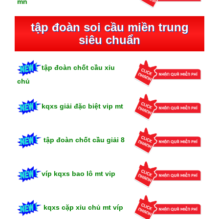
mn
tập đoàn soi cầu miền trung
siêu chuẩn
tập đoàn chốt cầu xỉu
chủ
kqxs giải đặc biệt vip mt
tập đoàn chốt cầu giải 8
víp kqxs bao lô mt vip
kqxs cặp xỉu chủ mt víp