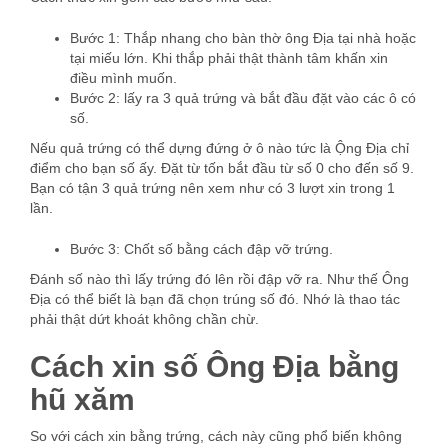
Bước 1: Thắp nhang cho bàn thờ ông Địa tại nhà hoặc
tại miếu lớn. Khi thắp phải thật thành tâm khấn xin
điều mình muốn.
Bước 2: lấy ra 3 quả trứng và bắt đầu đặt vào các ô có
số.
Nếu quả trứng có thể dựng đứng ở ô nào tức là Ộng Địa chỉ
điểm cho bạn số ấy. Đặt từ tốn bắt đầu từ số 0 cho đến số 9.
Bạn có tận 3 quả trứng nên xem như có 3 lượt xin trong 1
lần.
Bước 3: Chốt số bằng cách đập vỡ trứng.
Đánh số nào thì lấy trứng đó lên rồi đập vỡ ra. Như thế Ông
Địa có thể biết là bạn đã chọn trúng số đó. Nhớ là thao tác
phải thật dứt khoát không chần chừ.
Cách xin số Ông Địa bằng
hũ xăm
So với cách xin bằng trứng, cách này cũng phổ biến không