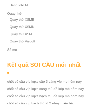
Bảng loto MT
Quay thử
Quay thử XSMB
Quay thử XSMN
Quay thử XSMT
Quay thử Vietlott
Sổ mơ
Kết quả SOI CẦU mới nhất
chốt số cầu víp kqxs cặp 3 càng víp mb hôm nay
chốt số cầu víp kqxs song thủ đề kép mb hôm nay
chốt số cầu víp kqxs bạch thủ đề kép mb hôm nay
chốt số cầu víp bạch thủ lô 2 nháy miền bắc