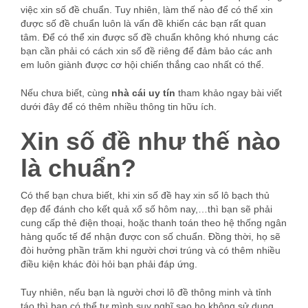
việc xin số đề chuẩn. Tuy nhiên, làm thế nào để có thể xin
được số đề chuẩn luôn là vấn đề khiến các bạn rất quan
tâm. Để có thể xin được số đề chuẩn không khó nhưng các
bạn cần phải có cách xin số đề riêng để đảm bảo các anh
em luôn giành được cơ hội chiến thắng cao nhất có thể.
Nếu chưa biết, cùng
nhà cái uy tín
tham khảo ngay bài viết
dưới đây để có thêm nhiều thông tin hữu ích.
Xin số đề như thế nào
là chuẩn?
Có thể bạn chưa biết, khi xin số đề hay xin số lô bạch thủ
đẹp để đánh cho kết quả xổ số hôm nay,…thì bạn sẽ phải
cung cấp thẻ điện thoại, hoặc thanh toán theo hệ thống ngân
hàng quốc tế để nhận được con số chuẩn. Đồng thời, họ sẽ
đòi hưởng phần trăm khi người chơi trúng và có thêm nhiều
điều kiện khác đòi hỏi bạn phải đáp ứng.
Tuy nhiên, nếu bạn là người chơi lô đề thông minh và tỉnh
táo thì bạn có thể tự mình suy nghĩ sao họ không sử dụng