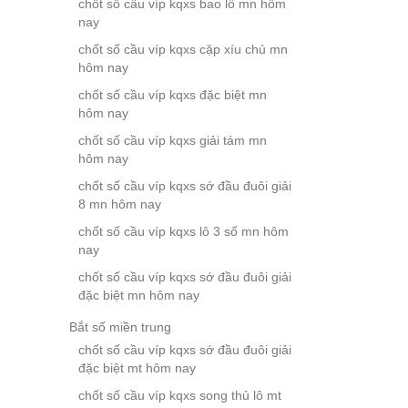
chốt số cầu víp kqxs bao lô mn hôm
nay
chốt số cầu víp kqxs cặp xíu chủ mn
hôm nay
chốt số cầu víp kqxs đặc biệt mn
hôm nay
chốt số cầu víp kqxs giải tám mn
hôm nay
chốt số cầu víp kqxs sớ đầu đuôi giải
8 mn hôm nay
chốt số cầu víp kqxs lô 3 số mn hôm
nay
chốt số cầu víp kqxs sớ đầu đuôi giải
đặc biệt mn hôm nay
Bắt số miền trung
chốt số cầu víp kqxs sớ đầu đuôi giải
đặc biệt mt hôm nay
chốt số cầu víp kqxs song thủ lô mt