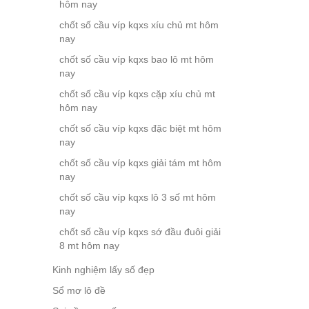
hôm nay
chốt số cầu víp kqxs xíu chủ mt hôm
nay
chốt số cầu víp kqxs bao lô mt hôm
nay
chốt số cầu víp kqxs cặp xíu chủ mt
hôm nay
chốt số cầu víp kqxs đặc biệt mt hôm
nay
chốt số cầu víp kqxs giải tám mt hôm
nay
chốt số cầu víp kqxs lô 3 số mt hôm
nay
chốt số cầu víp kqxs sớ đầu đuôi giải
8 mt hôm nay
Kinh nghiệm lấy số đẹp
Sổ mơ lô đề