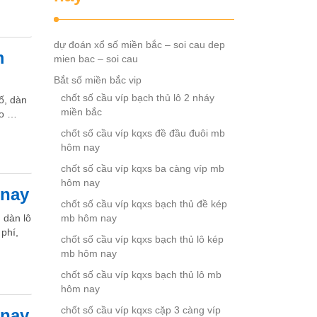
dự đoán xổ số miền bắc – soi cau dep
m
mien bac – soi cau
Bắt số miền bắc vip
chốt số cầu víp bạch thủ lô 2 nháy
số, dàn
miền bắc
lo …
chốt số cầu víp kqxs đề đầu đuôi mb
hôm nay
chốt số cầu víp kqxs ba càng víp mb
hôm nay
 nay
chốt số cầu víp kqxs bạch thủ đề kép
, dàn lô
mb hôm nay
 phí,
chốt số cầu víp kqxs bạch thủ lô kép
mb hôm nay
chốt số cầu víp kqxs bạch thủ lô mb
hôm nay
chốt số cầu víp kqxs cặp 3 càng víp
 nay