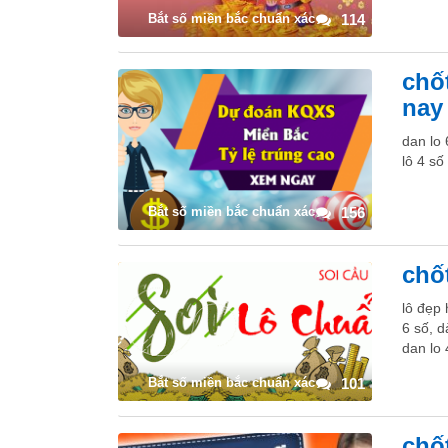
Bắt số miền bắc chuẩn xác
114
chố
nay
dan lo 
lô 4 số
Bắt số miền bắc chuẩn xác
156
chố
lô đẹp 
6 số, d
dan lo
Bắt số miền bắc chuẩn xác
101
chố