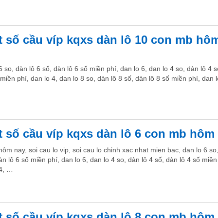
t số cầu víp kqxs dàn lô 10 con mb hô
6 so, dàn lô 6 số, dàn lô 6 số miền phí, dan lo 6, dan lo 4 so, dàn lô 4 
 miền phí, dan lo 4, dan lo 8 so, dàn lô 8 số, dàn lô 8 số miền phí, dan 
t số cầu víp kqxs dàn lô 6 con mb hôm
hôm nay, soi cau lo vip, soi cau lo chinh xac nhat mien bac, dan lo 6 so
àn lô 6 số miền phí, dan lo 6, dan lo 4 so, dàn lô 4 số, dàn lô 4 số miền
 4, …
t số cầu víp kqxs dàn lô 8 con mb hôm