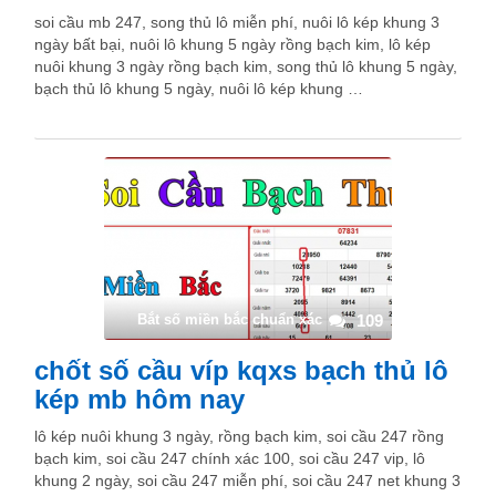
soi cầu mb 247, song thủ lô miễn phí, nuôi lô kép khung 3
ngày bất bại, nuôi lô khung 5 ngày rồng bạch kim, lô kép
nuôi khung 3 ngày rồng bạch kim, song thủ lô khung 5 ngày,
bạch thủ lô khung 5 ngày, nuôi lô kép khung …
Bắt số miền bắc chuẩn xác
109
chốt số cầu víp kqxs bạch thủ lô
kép mb hôm nay
lô kép nuôi khung 3 ngày, rồng bạch kim, soi cầu 247 rồng
bạch kim, soi cầu 247 chính xác 100, soi cầu 247 vip, lô
khung 2 ngày, soi cầu 247 miễn phí, soi cầu 247 net khung 3