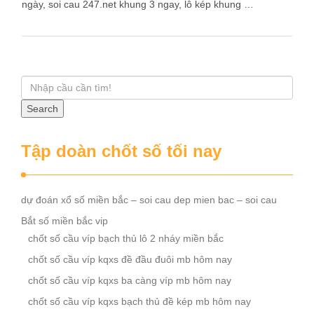
ngày, soi cau 247.net khung 3 ngay, lô kép khung …
Search
Tập doàn chốt số tối nay
dự đoán xổ số miền bắc – soi cau dep mien bac – soi cau
Bắt số miền bắc vip
chốt số cầu víp bạch thủ lô 2 nháy miền bắc
chốt số cầu víp kqxs đề đầu đuôi mb hôm nay
chốt số cầu víp kqxs ba càng víp mb hôm nay
chốt số cầu víp kqxs bạch thủ đề kép mb hôm nay