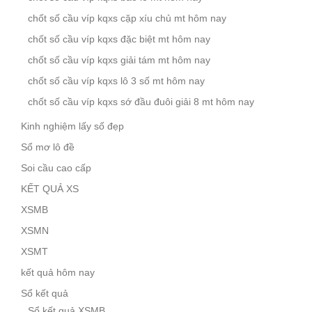
chốt số cầu víp kqxs cặp xíu chủ mt hôm nay
chốt số cầu víp kqxs đặc biệt mt hôm nay
chốt số cầu víp kqxs giải tám mt hôm nay
chốt số cầu víp kqxs lô 3 số mt hôm nay
chốt số cầu víp kqxs sớ đầu đuôi giải 8 mt hôm nay
Kinh nghiệm lấy số đẹp
Sổ mơ lô đề
Soi cầu cao cấp
KẾT QUẢ XS
XSMB
XSMN
XSMT
kết quả hôm nay
Sổ kết quả
Sổ kết quả XSMB