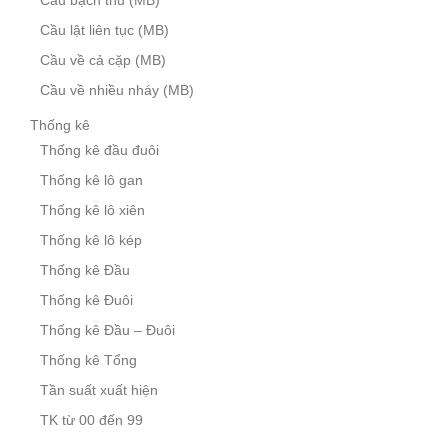
Cầu bạch thủ (MB)
Cầu lật liên tục (MB)
Cầu về cả cặp (MB)
Cầu về nhiều nháy (MB)
Thống kê
Thống kê đầu đuôi
Thống kê lô gan
Thống kê lô xiên
Thống kê lô kép
Thống kê Đầu
Thống kê Đuôi
Thống kê Đầu – Đuôi
Thống kê Tổng
Tần suất xuất hiện
TK từ 00 đến 99