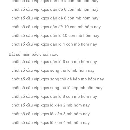
chốt số cầu víp kqxs dàn đề 4 con mb hôm nay
chốt số cầu víp kqxs dàn đề 6 con mb hôm nay
chốt số cầu víp kqxs dàn đề 8 con mb hôm nay
chốt số cầu víp kqxs dàn đề 10 con mb hôm nay
chốt số cầu víp kqxs dàn lô 10 con mb hôm nay
chốt số cầu víp kqxs dàn lô 4 con mb hôm nay
Bắt số miền bắc chuẩn xác
chốt số cầu víp kqxs dàn lô 6 con mb hôm nay
chốt số cầu víp kqxs song thủ lô mb hôm nay
chốt số cầu víp kqxs song thủ đề kép mb hôm nay
chốt số cầu víp kqxs song thủ lô kép mb hôm nay
chốt số cầu víp kqxs dàn lô 8 con mb hôm nay
chốt số cầu víp kqxs lô xiên 2 mb hôm nay
chốt số cầu víp kqxs lô xiên 3 mb hôm nay
chốt số cầu víp kqxs lô xiên 4 mb hôm nay