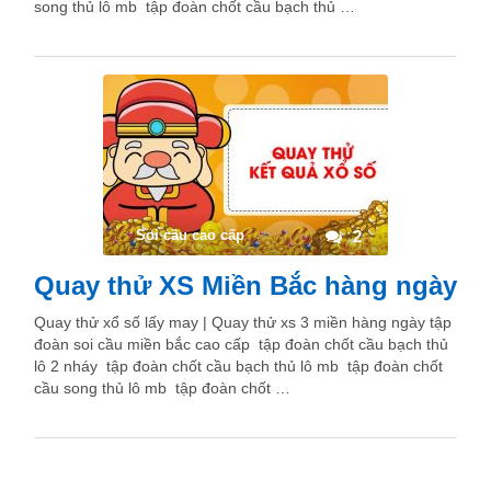
song thủ lô mb tập đoàn chốt cầu bạch thủ …
Soi cầu cao cấp
2
Quay thử XS Miền Bắc hàng ngày
Quay thử xổ số lấy may | Quay thử xs 3 miền hàng ngày tập
đoàn soi cầu miền bắc cao cấp tập đoàn chốt cầu bạch thủ
lô 2 nháy tập đoàn chốt cầu bạch thủ lô mb tập đoàn chốt
cầu song thủ lô mb tập đoàn chốt …