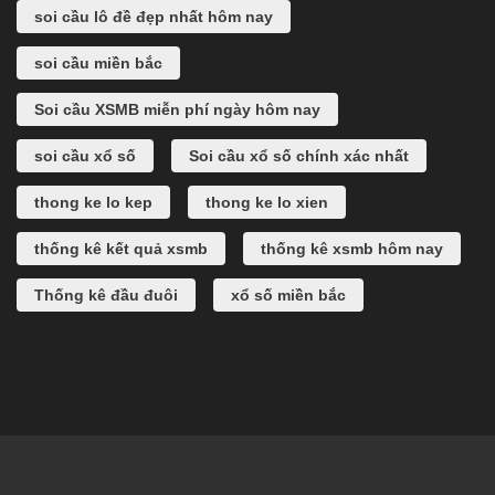
soi cầu lô đề đẹp nhất hôm nay
soi cầu miền bắc
Soi cầu XSMB miễn phí ngày hôm nay
soi cầu xổ số
Soi cầu xổ số chính xác nhất
thong ke lo kep
thong ke lo xien
thống kê kết quả xsmb
thống kê xsmb hôm nay
Thống kê đầu đuôi
xổ số miền bắc