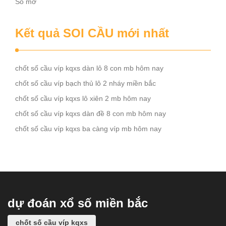
Sổ mơ
Kết quả SOI CẦU mới nhất
chốt số cầu víp kqxs dàn lô 8 con mb hôm nay
chốt số cầu víp bạch thủ lô 2 nháy miền bắc
chốt số cầu víp kqxs lô xiên 2 mb hôm nay
chốt số cầu víp kqxs dàn đề 8 con mb hôm nay
chốt số cầu víp kqxs ba càng víp mb hôm nay
dự đoán xổ số miền bắc
chốt số cầu víp kqxs