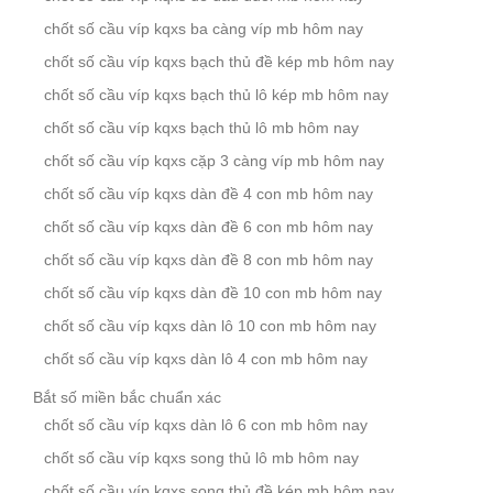
chốt số cầu víp kqxs ba càng víp mb hôm nay
chốt số cầu víp kqxs bạch thủ đề kép mb hôm nay
chốt số cầu víp kqxs bạch thủ lô kép mb hôm nay
chốt số cầu víp kqxs bạch thủ lô mb hôm nay
chốt số cầu víp kqxs cặp 3 càng víp mb hôm nay
chốt số cầu víp kqxs dàn đề 4 con mb hôm nay
chốt số cầu víp kqxs dàn đề 6 con mb hôm nay
chốt số cầu víp kqxs dàn đề 8 con mb hôm nay
chốt số cầu víp kqxs dàn đề 10 con mb hôm nay
chốt số cầu víp kqxs dàn lô 10 con mb hôm nay
chốt số cầu víp kqxs dàn lô 4 con mb hôm nay
Bắt số miền bắc chuẩn xác
chốt số cầu víp kqxs dàn lô 6 con mb hôm nay
chốt số cầu víp kqxs song thủ lô mb hôm nay
chốt số cầu víp kqxs song thủ đề kép mb hôm nay