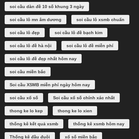
soi cầu dàn đề 10 số khung 3 ngày
soi cầu lô mn âm dương
soi cầu lô xsmb chuẩn
soi cầu lô đẹp
soi cầu lô đề bạch kim
soi cầu lô đề hà nội
soi cầu lô đề miễn phí
soi cầu lô đề đẹp nhất hôm nay
soi cầu miền bắc
Soi cầu XSMB miễn phí ngày hôm nay
soi cầu xổ số
Soi cầu xổ số chính xác nhất
thong ke lo kep
thong ke lo xien
thống kê kết quả xsmb
thống kê xsmb hôm nay
Thống kê đầu đuôi
xổ số miền bắc