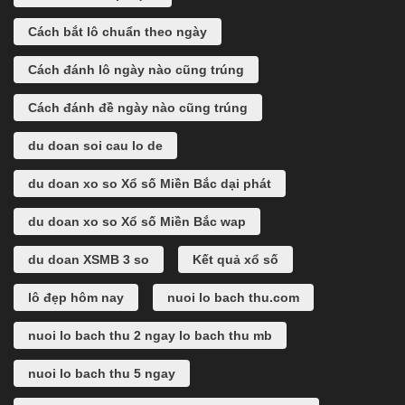
Cách bắt lô chuẩn theo ngày
Cách đánh lô ngày nào cũng trúng
Cách đánh đề ngày nào cũng trúng
du doan soi cau lo de
du doan xo so Xổ số Miền Bắc dại phát
du doan xo so Xổ số Miền Bắc wap
du doan XSMB 3 so
Kết quả xổ số
lô đẹp hôm nay
nuoi lo bach thu.com
nuoi lo bach thu 2 ngay lo bach thu mb
nuoi lo bach thu 5 ngay