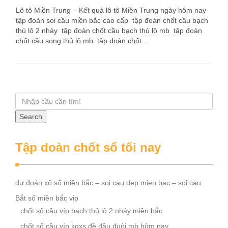
Lô tô Miền Trung – Kết quả lô tô Miền Trung ngày hôm nay
tập đoàn soi cầu miền bắc cao cấp tập đoàn chốt cầu bạch
thủ lô 2 nháy tập đoàn chốt cầu bạch thủ lô mb tập đoàn
chốt cầu song thủ lô mb tập đoàn chốt …
Search
Tập doàn chốt số tối nay
dự đoán xổ số miền bắc – soi cau dep mien bac – soi cau
Bắt số miền bắc vip
chốt số cầu víp bạch thủ lô 2 nháy miền bắc
chốt số cầu víp kqxs đề đầu đuôi mb hôm nay