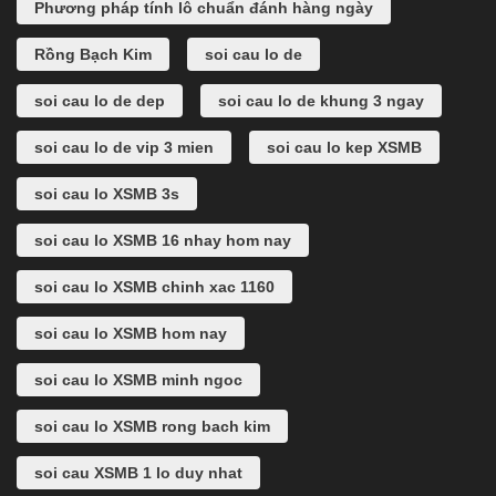
Phương pháp tính lô chuẩn đánh hàng ngày
Rồng Bạch Kim
soi cau lo de
soi cau lo de dep
soi cau lo de khung 3 ngay
soi cau lo de vip 3 mien
soi cau lo kep XSMB
soi cau lo XSMB 3s
soi cau lo XSMB 16 nhay hom nay
soi cau lo XSMB chinh xac 1160
soi cau lo XSMB hom nay
soi cau lo XSMB minh ngoc
soi cau lo XSMB rong bach kim
soi cau XSMB 1 lo duy nhat