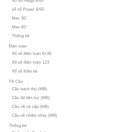
Xo so mega 6/45
xổ số Power 6/55
Max 3D
Max 4D
Thống kê
Điện toán
Xổ số điện toán 6×36
Xổ số điện toán 123
Xổ số thần tài
TK Cầu
Cầu bạch thủ (MB)
Cầu lật liên tục (MB)
Cầu về cả cặp (MB)
Cầu về nhiều nháy (MB)
Thống kê