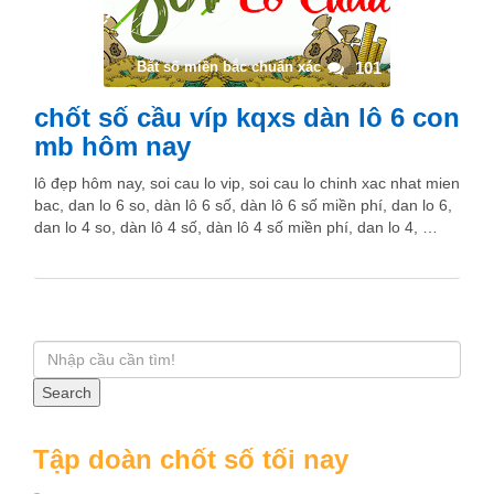
Bắt số miền bắc chuẩn xác
101
chốt số cầu víp kqxs dàn lô 6 con
mb hôm nay
lô đẹp hôm nay, soi cau lo vip, soi cau lo chinh xac nhat mien
bac, dan lo 6 so, dàn lô 6 số, dàn lô 6 số miền phí, dan lo 6,
dan lo 4 so, dàn lô 4 số, dàn lô 4 số miền phí, dan lo 4, …
Search
Tập doàn chốt số tối nay