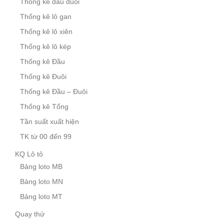
Thống kê đầu đuôi
Thống kê lô gan
Thống kê lô xiên
Thống kê lô kép
Thống kê Đầu
Thống kê Đuôi
Thống kê Đầu – Đuôi
Thống kê Tổng
Tần suất xuất hiện
TK từ 00 đến 99
KQ Lô tô
Bảng loto MB
Bảng loto MN
Bảng loto MT
Quay thử