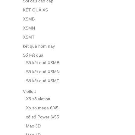
Soi cầu cao cấp
KẾT QUẢ XS
XSMB
XSMN
XSMT
kết quả hôm nay
Sổ kết quả
Sổ kết quả XSMB
Sổ kết quả XSMN
Sổ kết quả XSMT
Vietlott
Xổ số vietlott
Xo so mega 6/45
xổ số Power 6/55
Max 3D