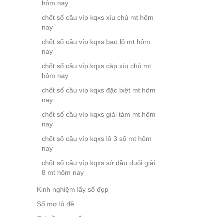
hôm nay
chốt số cầu víp kqxs xíu chủ mt hôm
nay
chốt số cầu víp kqxs bao lô mt hôm
nay
chốt số cầu víp kqxs cặp xíu chủ mt
hôm nay
chốt số cầu víp kqxs đặc biệt mt hôm
nay
chốt số cầu víp kqxs giải tám mt hôm
nay
chốt số cầu víp kqxs lô 3 số mt hôm
nay
chốt số cầu víp kqxs sớ đầu đuôi giải
8 mt hôm nay
Kinh nghiệm lấy số đẹp
Sổ mơ lô đề