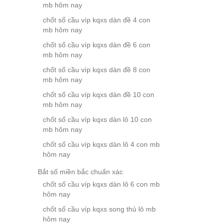
mb hôm nay
chốt số cầu víp kqxs dàn đề 4 con
mb hôm nay
chốt số cầu víp kqxs dàn đề 6 con
mb hôm nay
chốt số cầu víp kqxs dàn đề 8 con
mb hôm nay
chốt số cầu víp kqxs dàn đề 10 con
mb hôm nay
chốt số cầu víp kqxs dàn lô 10 con
mb hôm nay
chốt số cầu víp kqxs dàn lô 4 con mb
hôm nay
Bắt số miền bắc chuẩn xác
chốt số cầu víp kqxs dàn lô 6 con mb
hôm nay
chốt số cầu víp kqxs song thủ lô mb
hôm nay