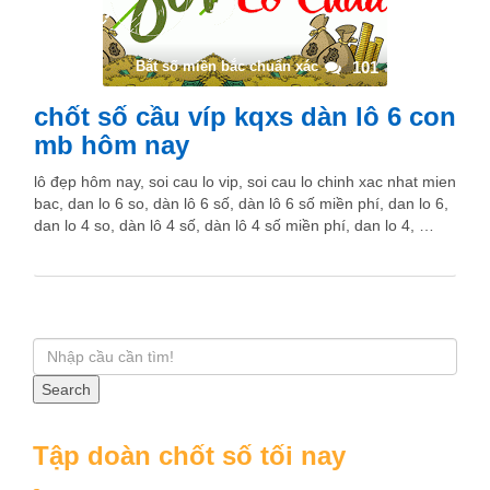
Bắt số miền bắc chuẩn xác
101
chốt số cầu víp kqxs dàn lô 6 con
mb hôm nay
lô đẹp hôm nay, soi cau lo vip, soi cau lo chinh xac nhat mien
bac, dan lo 6 so, dàn lô 6 số, dàn lô 6 số miền phí, dan lo 6,
dan lo 4 so, dàn lô 4 số, dàn lô 4 số miền phí, dan lo 4, …
Search
Tập doàn chốt số tối nay