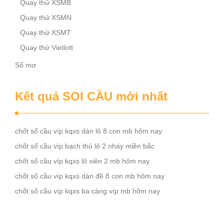
Quay thử XSMB
Quay thử XSMN
Quay thử XSMT
Quay thử Vietlott
Sổ mơ
Kết quả SOI CẦU mới nhất
chốt số cầu víp kqxs dàn lô 8 con mb hôm nay
chốt số cầu víp bạch thủ lô 2 nháy miền bắc
chốt số cầu víp kqxs lô xiên 2 mb hôm nay
chốt số cầu víp kqxs dàn đề 8 con mb hôm nay
chốt số cầu víp kqxs ba càng víp mb hôm nay