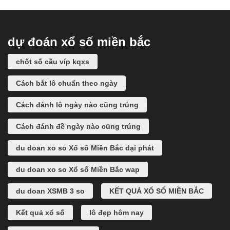
dự đoán xổ số miền bắc
chốt số cầu víp kqxs
Cách bắt lô chuẩn theo ngày
Cách đánh lô ngày nào cũng trúng
Cách đánh đề ngày nào cũng trúng
du doan xo so Xổ số Miền Bắc dại phát
du doan xo so Xổ số Miền Bắc wap
du doan XSMB 3 so
KẾT QUẢ XỔ SỐ MIỀN BẮC
Kết quả xổ số
lô đẹp hôm nay