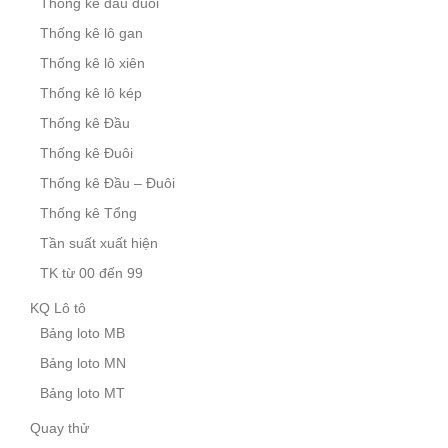
Thống kê đầu đuôi
Thống kê lô gan
Thống kê lô xiên
Thống kê lô kép
Thống kê Đầu
Thống kê Đuôi
Thống kê Đầu – Đuôi
Thống kê Tổng
Tần suất xuất hiện
TK từ 00 đến 99
KQ Lô tô
Bảng loto MB
Bảng loto MN
Bảng loto MT
Quay thử