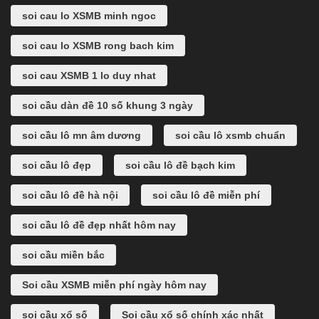
soi cau lo XSMB minh ngoc
soi cau lo XSMB rong bach kim
soi cau XSMB 1 lo duy nhat
soi cầu dàn đề 10 số khung 3 ngày
soi cầu lô mn âm dương
soi cầu lô xsmb chuẩn
soi cầu lô đẹp
soi cầu lô đề bạch kim
soi cầu lô đề hà nội
soi cầu lô đề miễn phí
soi cầu lô đề đẹp nhất hôm nay
soi cầu miền bắc
Soi cầu XSMB miễn phí ngày hôm nay
soi cầu xổ số
Soi cầu xổ số chính xác nhất