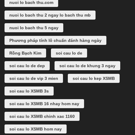
nuoi lo bach thu.com
nuoi lo bach thu 2 ngay lo bach thu mb
nuoi lo bach thu 5 ngay
Phương pháp tính lô chuẩn đánh hàng ngày
Rồng Bạch Kim
soi cau lo de
soi cau lo de dep
soi cau lo de khung 3 ngay
soi cau lo de vip 3 mien
soi cau lo kep XSMB
soi cau lo XSMB 3s
soi cau lo XSMB 16 nhay hom nay
soi cau lo XSMB chinh xac 1160
soi cau lo XSMB hom nay