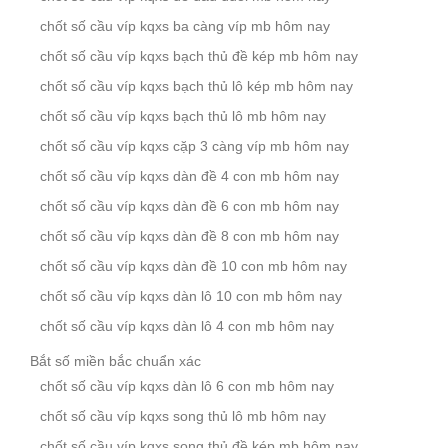
chốt số cầu víp kqxs ba càng víp mb hôm nay
chốt số cầu víp kqxs bạch thủ đề kép mb hôm nay
chốt số cầu víp kqxs bạch thủ lô kép mb hôm nay
chốt số cầu víp kqxs bạch thủ lô mb hôm nay
chốt số cầu víp kqxs cặp 3 càng víp mb hôm nay
chốt số cầu víp kqxs dàn đề 4 con mb hôm nay
chốt số cầu víp kqxs dàn đề 6 con mb hôm nay
chốt số cầu víp kqxs dàn đề 8 con mb hôm nay
chốt số cầu víp kqxs dàn đề 10 con mb hôm nay
chốt số cầu víp kqxs dàn lô 10 con mb hôm nay
chốt số cầu víp kqxs dàn lô 4 con mb hôm nay
Bắt số miền bắc chuẩn xác
chốt số cầu víp kqxs dàn lô 6 con mb hôm nay
chốt số cầu víp kqxs song thủ lô mb hôm nay
chốt số cầu víp kqxs song thủ đề kép mb hôm nay