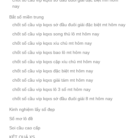
chốt số cầu víp kqxs sớ đầu đuôi giải đặc biệt mn hôm
nay
Bắt số miền trung
chốt số cầu víp kqxs sớ đầu đuôi giải đặc biệt mt hôm nay
chốt số cầu víp kqxs song thủ lô mt hôm nay
chốt số cầu víp kqxs xíu chủ mt hôm nay
chốt số cầu víp kqxs bao lô mt hôm nay
chốt số cầu víp kqxs cặp xíu chủ mt hôm nay
chốt số cầu víp kqxs đặc biệt mt hôm nay
chốt số cầu víp kqxs giải tám mt hôm nay
chốt số cầu víp kqxs lô 3 số mt hôm nay
chốt số cầu víp kqxs sớ đầu đuôi giải 8 mt hôm nay
Kinh nghiệm lấy số đẹp
Sổ mơ lô đề
Soi cầu cao cấp
KẾT QUẢ XS