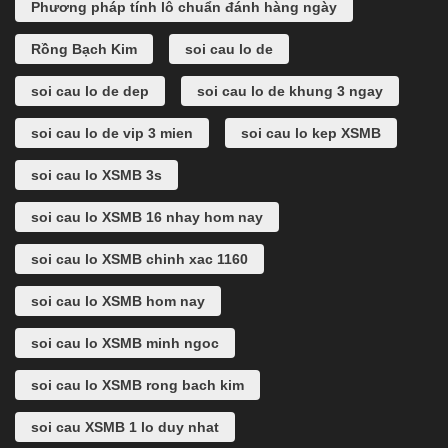
Phương pháp tính lô chuẩn đánh hàng ngày
Rồng Bạch Kim
soi cau lo de
soi cau lo de dep
soi cau lo de khung 3 ngay
soi cau lo de vip 3 mien
soi cau lo kep XSMB
soi cau lo XSMB 3s
soi cau lo XSMB 16 nhay hom nay
soi cau lo XSMB chinh xac 1160
soi cau lo XSMB hom nay
soi cau lo XSMB minh ngoc
soi cau lo XSMB rong bach kim
soi cau XSMB 1 lo duy nhat