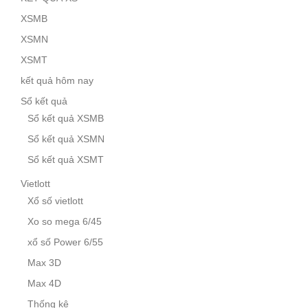
XSMB
XSMN
XSMT
kết quả hôm nay
Sổ kết quả
Sổ kết quả XSMB
Sổ kết quả XSMN
Sổ kết quả XSMT
Vietlott
Xổ số vietlott
Xo so mega 6/45
xổ số Power 6/55
Max 3D
Max 4D
Thống kê