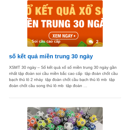
Soi cầu cao cấp
2
số kết quả miền trung 30 ngày
XSMT 30 ngày – Sổ kết quả xổ số miền trung 30 ngày gần
nhất tập đoàn soi cầu miền bắc cao cấp tập đoàn chốt cầu
bạch thủ lô 2 nháy tập đoàn chốt cầu bạch thủ lô mb tập
đoàn chốt cầu song thủ lô mb tập đoàn …