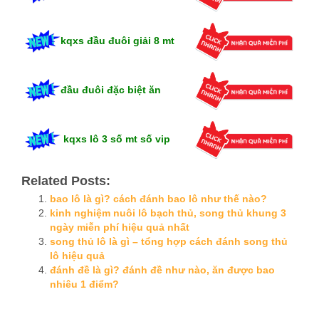
kqxs đầu đuôi giải 8 mt
đầu đuôi đặc biệt ăn
kqxs lô 3 số mt số vip
Related Posts:
bao lô là gì? cách đánh bao lô như thế nào?
kinh nghiệm nuôi lô bạch thủ, song thủ khung 3
ngày miễn phí hiệu quả nhất
song thủ lô là gì – tổng hợp cách đánh song thủ
lô hiệu quả
đánh đề là gì? đánh đề như nào, ăn được bao
nhiêu 1 điểm?