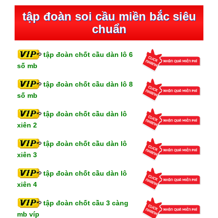
tập đoàn soi cầu miền bắc siêu
chuẩn
tập đoàn chốt cầu dàn lô 6
số mb
tập đoàn chốt cầu dàn lô 8
số mb
tập đoàn chốt cầu dàn lô
xiên 2
tập đoàn chốt cầu dàn lô
xiên 3
tập đoàn chốt cầu dàn lô
xiên 4
tập đoàn chốt cầu 3 càng
mb víp