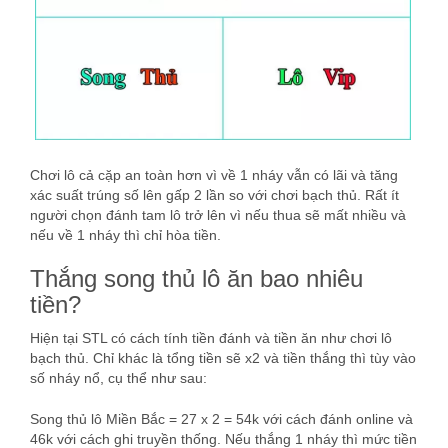
Chơi lô cả cặp an toàn hơn vì về 1 nháy vẫn có lãi và tăng
xác suất trúng số lên gấp 2 lần so với chơi bạch thủ. Rất ít
người chọn đánh tam lô trở lên vì nếu thua sẽ mất nhiều và
nếu về 1 nháy thì chỉ hòa tiền.
Thắng song thủ lô ăn bao nhiêu
tiền?
Hiện tại STL có cách tính tiền đánh và tiền ăn như chơi lô
bạch thủ. Chỉ khác là tổng tiền sẽ x2 và tiền thắng thì tùy vào
số nháy nổ, cụ thể như sau:
Song thủ lô Miền Bắc = 27 x 2 = 54k với cách đánh online và
46k với cách ghi truyền thống. Nếu thắng 1 nháy thì mức tiền