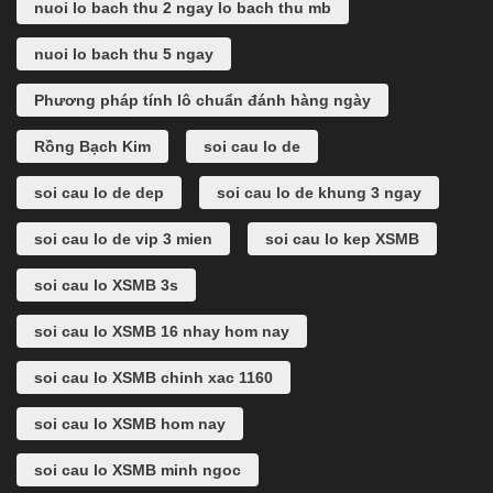
nuoi lo bach thu 2 ngay lo bach thu mb
nuoi lo bach thu 5 ngay
Phương pháp tính lô chuẩn đánh hàng ngày
Rồng Bạch Kim
soi cau lo de
soi cau lo de dep
soi cau lo de khung 3 ngay
soi cau lo de vip 3 mien
soi cau lo kep XSMB
soi cau lo XSMB 3s
soi cau lo XSMB 16 nhay hom nay
soi cau lo XSMB chinh xac 1160
soi cau lo XSMB hom nay
soi cau lo XSMB minh ngoc