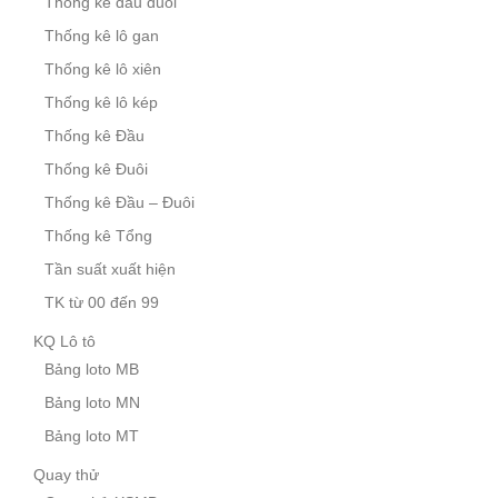
Thống kê đầu đuôi
Thống kê lô gan
Thống kê lô xiên
Thống kê lô kép
Thống kê Đầu
Thống kê Đuôi
Thống kê Đầu – Đuôi
Thống kê Tổng
Tần suất xuất hiện
TK từ 00 đến 99
KQ Lô tô
Bảng loto MB
Bảng loto MN
Bảng loto MT
Quay thử