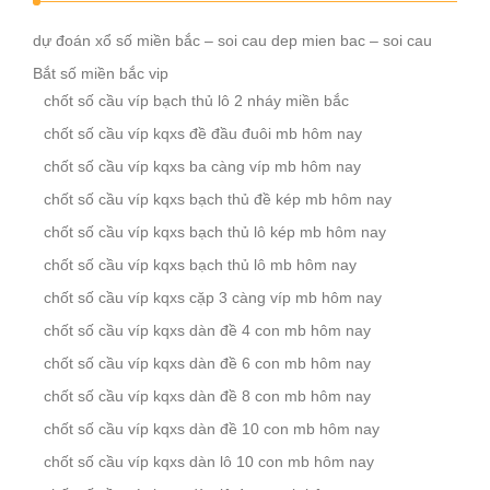
dự đoán xổ số miền bắc – soi cau dep mien bac – soi cau
Bắt số miền bắc vip
chốt số cầu víp bạch thủ lô 2 nháy miền bắc
chốt số cầu víp kqxs đề đầu đuôi mb hôm nay
chốt số cầu víp kqxs ba càng víp mb hôm nay
chốt số cầu víp kqxs bạch thủ đề kép mb hôm nay
chốt số cầu víp kqxs bạch thủ lô kép mb hôm nay
chốt số cầu víp kqxs bạch thủ lô mb hôm nay
chốt số cầu víp kqxs cặp 3 càng víp mb hôm nay
chốt số cầu víp kqxs dàn đề 4 con mb hôm nay
chốt số cầu víp kqxs dàn đề 6 con mb hôm nay
chốt số cầu víp kqxs dàn đề 8 con mb hôm nay
chốt số cầu víp kqxs dàn đề 10 con mb hôm nay
chốt số cầu víp kqxs dàn lô 10 con mb hôm nay