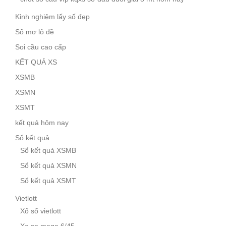
Kinh nghiệm lấy số đẹp
Sổ mơ lô đề
Soi cầu cao cấp
KẾT QUẢ XS
XSMB
XSMN
XSMT
kết quả hôm nay
Sổ kết quả
Sổ kết quả XSMB
Sổ kết quả XSMN
Sổ kết quả XSMT
Vietlott
Xổ số vietlott
Xo so mega 6/45