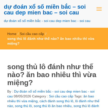
dự đoán xổ số miền bắc – soi
cau dep mien bac – soi cau
dự đoán xổ số miền bắc - soi cau dep mien bac - soi cau
Home
/
Soi cầu cao cấp
/
song thủ lô đánh như thế nào? ăn bao nhiêu thì vừa
miệng?
song thủ lô đánh như thế
nào? ăn bao nhiêu thì vừa
miệng?
By :
Dự đoán xổ số miền bắc - soi cau dep mien bac - soi
cau
08/05/2026
Category :
Soi cầu cao cấp
Tags:
ăn bao
nhiêu thì vừa miệng
,
cách đánh song thủ lô
,
lô đánh như thế
nào
,
song thủ lô
,
song thủ lô ăn bao nhiêu
,
song thủ lô đánh