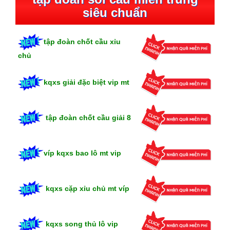
siêu chuẩn
tập đoàn chốt cầu xỉu
chủ
kqxs giải đặc biệt vip mt
tập đoàn chốt cầu giải 8
víp kqxs bao lô mt vip
kqxs cặp xỉu chủ mt víp
kqxs song thủ lô vip