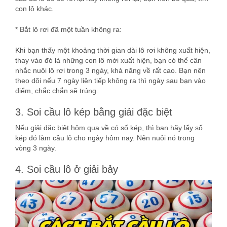
con lô khác.
* Bắt lô rơi đã một tuần không ra:
Khi bạn thấy một khoảng thời gian dài lô rơi không xuất hiện,
thay vào đó là những con lô mới xuất hiện, bạn có thể cân
nhắc nuôi lô rơi trong 3 ngày, khả năng về rất cao. Bạn nên
theo dõi nếu 7 ngày liên tiếp không ra thì ngày sau bạn vào
điểm, chắc chắn sẽ trúng.
3. Soi cầu lô kép bằng giải đặc biệt
Nếu giải đặc biệt hôm qua về có số kép, thì bạn hãy lấy số
kép đó làm cầu lô cho ngày hôm nay. Nên nuôi nó trong
vòng 3 ngày.
4. Soi cầu lô ở giải bảy