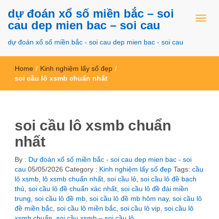
dự đoán xổ số miền bắc – soi
cau dep mien bac – soi cau
dự đoán xổ số miền bắc - soi cau dep mien bac - soi cau
Home
/
Kinh nghiệm lấy số đẹp
/
soi cầu lô xsmb chuẩn nhất
soi cầu lô xsmb chuẩn
nhất
By :
Dự đoán xổ số miền bắc - soi cau dep mien bac - soi
cau
05/05/2026
Category :
Kinh nghiệm lấy số đẹp
Tags:
cầu
lô xsmb
,
lô xsmb chuẩn nhất
,
soi cầu lô
,
soi cầu lô đề bạch
thủ
,
soi cầu lô đề chuẩn xác nhất
,
soi cầu lô đề đài miền
trung
,
soi cầu lô đề mb
,
soi cầu lô đề mb hôm nay
,
soi cầu lô
đề miền bắc
,
soi cầu lô miền bắc
,
soi cầu lô vip
,
soi cầu lô
xsmb chuẩn
,
soi cầu xsmb – soi cầu lô