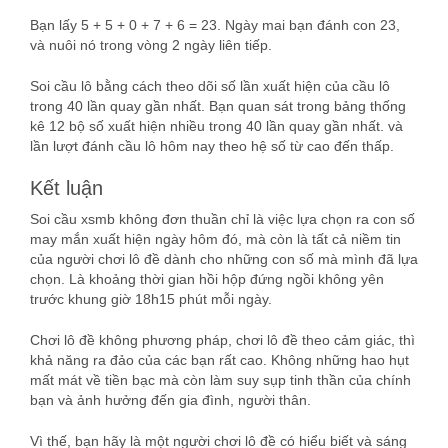
Bạn lấy 5 + 5 + 0 + 7 + 6 = 23. Ngày mai bạn đánh con 23,
và nuôi nó trong vòng 2 ngày liên tiếp.
Soi cầu lô bằng cách theo dõi số lần xuất hiện của cầu lô
trong 40 lần quay gần nhất. Bạn quan sát trong bảng thống
kê 12 bộ số xuất hiện nhiều trong 40 lần quay gần nhất. và
lần lượt đánh cầu lô hôm nay theo hệ số từ cao đến thấp.
Kết luận
Soi cầu xsmb không đơn thuần chỉ là việc lựa chọn ra con số
may mắn xuất hiện ngày hôm đó, mà còn là tất cả niềm tin
của người chơi lô đề dành cho những con số mà mình đã lựa
chọn. Là khoảng thời gian hồi hộp đứng ngồi không yên
trước khung giờ 18h15 phút mỗi ngày.
Chơi lô đề không phương pháp, chơi lô đề theo cảm giác, thì
khả năng ra đảo của các bạn rất cao. Không những hao hụt
mất mát về tiền bạc mà còn làm suy sụp tinh thần của chính
bạn và ảnh hưởng đến gia đình, người thân.
Vì thế, bạn hãy là một người chơi lô đề có hiểu biết và sáng