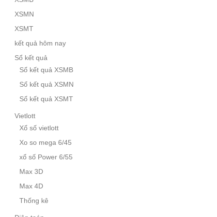
XSMN
XSMT
kết quả hôm nay
Sổ kết quả
Sổ kết quả XSMB
Sổ kết quả XSMN
Sổ kết quả XSMT
Vietlott
Xổ số vietlott
Xo so mega 6/45
xổ số Power 6/55
Max 3D
Max 4D
Thống kê