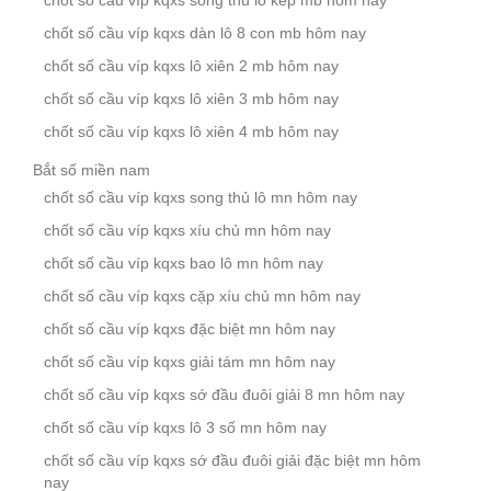
chốt số cầu víp kqxs song thủ lô kép mb hôm nay
chốt số cầu víp kqxs dàn lô 8 con mb hôm nay
chốt số cầu víp kqxs lô xiên 2 mb hôm nay
chốt số cầu víp kqxs lô xiên 3 mb hôm nay
chốt số cầu víp kqxs lô xiên 4 mb hôm nay
Bắt số miền nam
chốt số cầu víp kqxs song thủ lô mn hôm nay
chốt số cầu víp kqxs xíu chủ mn hôm nay
chốt số cầu víp kqxs bao lô mn hôm nay
chốt số cầu víp kqxs cặp xíu chủ mn hôm nay
chốt số cầu víp kqxs đặc biệt mn hôm nay
chốt số cầu víp kqxs giải tám mn hôm nay
chốt số cầu víp kqxs sớ đầu đuôi giải 8 mn hôm nay
chốt số cầu víp kqxs lô 3 số mn hôm nay
chốt số cầu víp kqxs sớ đầu đuôi giải đặc biệt mn hôm
nay