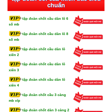
chuẩn
tập đoàn chốt cầu dàn lô 6
số mb
tập đoàn chốt cầu dàn lô 8
số mb
tập đoàn chốt cầu dàn lô
xiên 2
tập đoàn chốt cầu dàn lô
xiên 3
tập đoàn chốt cầu dàn lô
xiên 4
tập đoàn chốt cầu 3 càng
mb víp
tập đoàn chốt dàn 3 càng 2