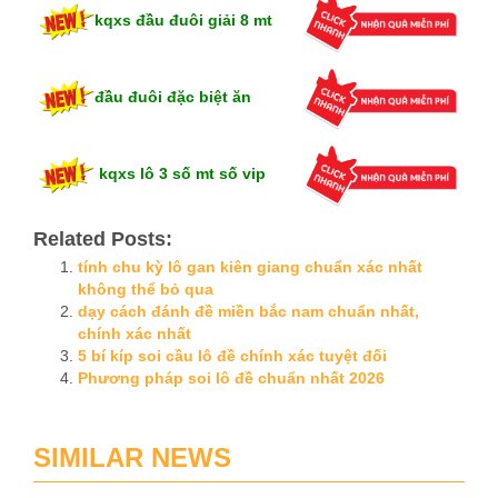
kqxs đầu đuôi giải 8 mt
đầu đuôi đặc biệt ăn
kqxs lô 3 số mt số vip
Related Posts:
tính chu kỳ lô gan kiên giang chuẩn xác nhất
không thể bỏ qua
dạy cách đánh đề miền bắc nam chuẩn nhất,
chính xác nhất
5 bí kíp soi cầu lô đề chính xác tuyệt đối
Phương pháp soi lô đề chuẩn nhất 2026
SIMILAR NEWS