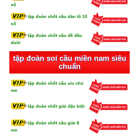
số
tập đoàn chốt cầu dàn lô 10
số
tập đoàn chốt cầu đề đầu
đuôi
tập đoàn soi cầu miền nam siêu
chuẩn
tập đoàn chốt cầu xỉu chủ
mn
tập đoàn chốt giải đặc biệt
tập đoàn chốt cầu giải 8
mn