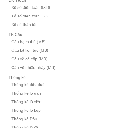
Điện toán
Xổ số điện toán 6×36
Xổ số điện toán 123
Xổ số thần tài
TK Cầu
Cầu bạch thủ (MB)
Cầu lật liên tục (MB)
Cầu về cả cặp (MB)
Cầu về nhiều nháy (MB)
Thống kê
Thống kê đầu đuôi
Thống kê lô gan
Thống kê lô xiên
Thống kê lô kép
Thống kê Đầu
Thống kê Đuôi