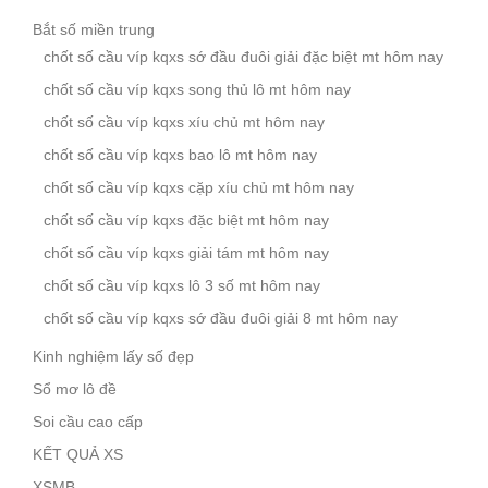
Bắt số miền trung
chốt số cầu víp kqxs sớ đầu đuôi giải đặc biệt mt hôm nay
chốt số cầu víp kqxs song thủ lô mt hôm nay
chốt số cầu víp kqxs xíu chủ mt hôm nay
chốt số cầu víp kqxs bao lô mt hôm nay
chốt số cầu víp kqxs cặp xíu chủ mt hôm nay
chốt số cầu víp kqxs đặc biệt mt hôm nay
chốt số cầu víp kqxs giải tám mt hôm nay
chốt số cầu víp kqxs lô 3 số mt hôm nay
chốt số cầu víp kqxs sớ đầu đuôi giải 8 mt hôm nay
Kinh nghiệm lấy số đẹp
Sổ mơ lô đề
Soi cầu cao cấp
KẾT QUẢ XS
XSMB