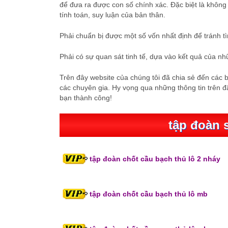
để đưa ra được con số chính xác. Đặc biệt là khôn
tính toán, suy luận của bản thân.
Phải chuẩn bị được một số vốn nhất định để tránh t
Phải có sự quan sát tinh tế, dựa vào kết quả của 
Trên đây website của chúng tôi đã chia sẻ đến các b
các chuyên gia. Hy vọng qua những thông tin trên 
bạn thành công!
tập đoàn 
tập đoàn chốt cầu bạch thủ lô 2 nháy
tập đoàn chốt cầu bạch thủ lô mb