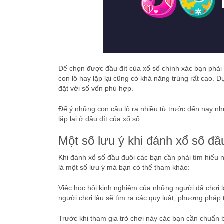
Để chọn được đầu đít của xổ số chính xác bạn phải 
con lô hay lặp lại cũng có khả năng trúng rất cao. 
đặt với số vốn phù hợp.
Để ý những con cầu lô ra nhiều từ trước đến nay nh
lặp lại ở đầu đít của xổ số.
Một số lưu ý khi đánh xổ số đầ
Khi đánh xổ số đầu đuôi các bạn cần phải tìm hiểu 
là một số lưu ý mà bạn có thể tham khảo:
Việc học hỏi kinh nghiệm của những người đã chơi 
người chơi lâu sẽ tìm ra các quy luật, phương pháp 
Trước khi tham gia trò chơi này các bạn cần chuẩn 