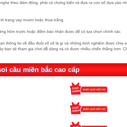
g nghe theo đám đông, phải có chứng kiến và đưa ra con số dựa vào n
ình trạng vay mượn hoặc thua trắng.
những hôm trước hoặc điềm báo nhận được để có lựa chọn chính xác.
ạn thông tin về đầu đuôi xổ số là gì và những kinh nghiệm được chia s
đây bạn sẽ tham gia chơi dễ dàng và có được nhiều chiến thắng hơn. C
soi cầu miền bắc cao cấp