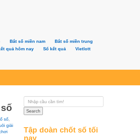
c
Bắt số miền nam
Bắt số miền trung
kết quả hôm nay
Sổ kết quả
Vietlott
 số
Search
xổ số
,
ôi giải
Tập doàn chốt số tối
chơi
nay