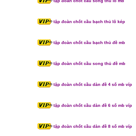
tập đoàn chốt cầu song thủ lô mb
tập đoàn chốt cầu bạch thủ lô kép
tập đoàn chốt cầu bạch thủ đề mb
tập đoàn chốt cầu song thủ đề mb
tập đoàn chốt cầu dàn đề 4 số mb víp
tập đoàn chốt cầu dàn đề 6 số mb víp
tập đoàn chốt cầu dàn đề 8 số mb víp