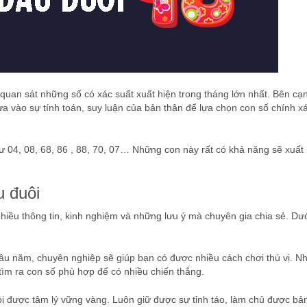
quan sát những số có xác suất xuất hiện trong tháng lớn nhất. Bên cạ
Dựa vào sự tính toán, suy luận của bản thân để lựa chọn con số chính x
ư 04, 08, 68, 86 , 88, 70, 07… Những con này rất có khả năng sẽ xuất 
u đuôi
nhiều thông tin, kinh nghiệm và những lưu ý mà chuyên gia chia sẻ. Dư
lâu năm, chuyên nghiệp sẽ giúp bạn có được nhiều cách chơi thú vị. N
tìm ra con số phù hợp để có nhiều chiến thắng.
bị được tâm lý vững vàng. Luôn giữ được sự tỉnh táo, làm chủ được bả