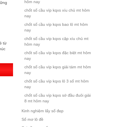
hôm nay
hững
chốt số cầu víp kqxs xíu chủ mt hôm
nay
chốt số cầu víp kqxs bao lô mt hôm
nay
chốt số cầu víp kqxs cặp xíu chủ mt
ẻ từ
hôm nay
húc
chốt số cầu víp kqxs đặc biệt mt hôm
nay
chốt số cầu víp kqxs giải tám mt hôm
nay
chốt số cầu víp kqxs lô 3 số mt hôm
nay
chốt số cầu víp kqxs sớ đầu đuôi giải
8 mt hôm nay
Kinh nghiệm lấy số đẹp
Sổ mơ lô đề